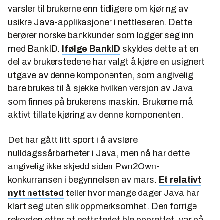
varsler til brukerne enn tidligere om kjøring av
usikre Java-applikasjoner i nettleseren. Dette
berører norske bankkunder som logger seg inn
med BankID.
Ifølge BankID
skyldes dette at en
del av brukerstedene har valgt å kjøre en usignert
utgave av denne komponenten, som angivelig
bare brukes til å sjekke hvilken versjon av Java
som finnes på brukerens maskin. Brukerne må
aktivt tillate kjøring av denne komponenten.
Det har gått litt sport i å avsløre
nulldagssårbarheter i Java, men nå har dette
angivelig ikke skjedd siden Pwn2Own-
konkurransen i begynnelsen av mars.
Et relativt
nytt nettsted
teller hvor mange dager Java har
klart seg uten slik oppmerksomhet. Den forrige
rekorden etter at nettstedet ble opprettet, var på