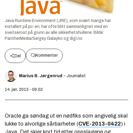
Java Runtime Environment (JRE), som svært mange har
installert på pc-en, har ofte blitt sammenlignet med en
sveitserost på grunn av alle sikkerhetshullene.
Bilde:
PantherMedia/Sergey Galayko og digi.no
Kommenter
Del
Marius B. Jørgenrud
– Journalist
14. jan. 2013 - 09:02
Oracle ga søndag ut en nødfiks som angivelig skal
lukke to alvorlige sårbarheter (
CVE-2013-0422
) i
Java. Det skjer kort tid etter oppslagene og