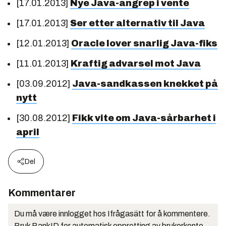
[17.01.2013]
Nye Java-angrep i vente
[17.01.2013]
Ser etter alternativ til Java
[12.01.2013]
Oracle lover snarlig Java-fiks
[11.01.2013]
Kraftig advarsel mot Java
[03.09.2012]
Java-sandkassen knekket på
nytt
[30.08.2012]
Fikk vite om Java-sårbarhet i
april
Del
Kommentarer
Du må være innlogget hos Ifrågasätt for å kommentere.
Bruk BankID for automatisk oppretting av brukerkonto.