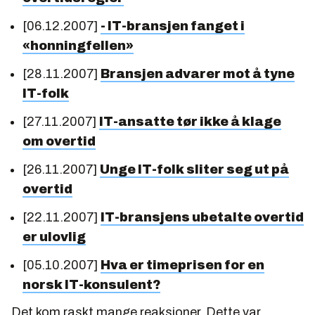
[06.12.2007]
- IT-bransjen fanget i
«honningfellen»
[28.11.2007]
Bransjen advarer mot å tyne
IT-folk
[27.11.2007]
IT-ansatte tør ikke å klage
om overtid
[26.11.2007]
Unge IT-folk sliter seg ut på
overtid
[22.11.2007]
IT-bransjens ubetalte overtid
er ulovlig
[05.10.2007]
Hva er timeprisen for en
norsk IT-konsulent?
Det kom raskt mange reaksjoner. Dette var