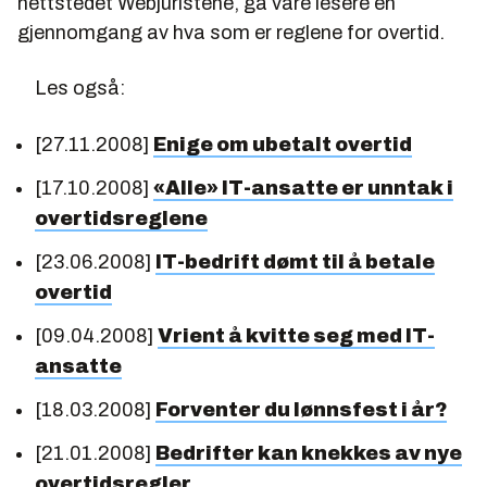
nettstedet Webjuristene, ga våre lesere en
gjennomgang av hva som er reglene for overtid.
Les også:
[27.11.2008]
Enige om ubetalt overtid
[17.10.2008]
«Alle» IT-ansatte er unntak i
overtidsreglene
[23.06.2008]
IT-bedrift dømt til å betale
overtid
[09.04.2008]
Vrient å kvitte seg med IT-
ansatte
[18.03.2008]
Forventer du lønnsfest i år?
[21.01.2008]
Bedrifter kan knekkes av nye
overtidsregler