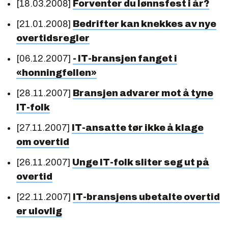
[18.03.2008]
Forventer du lønnsfest i år?
[21.01.2008]
Bedrifter kan knekkes av nye
overtidsregler
[06.12.2007]
- IT-bransjen fanget i
«honningfellen»
[28.11.2007]
Bransjen advarer mot å tyne
IT-folk
[27.11.2007]
IT-ansatte tør ikke å klage
om overtid
[26.11.2007]
Unge IT-folk sliter seg ut på
overtid
[22.11.2007]
IT-bransjens ubetalte overtid
er ulovlig