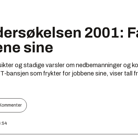
ersøkelsen 2001: Få
ene sine
utsikter og stadige varsler om nedbemanninger og ko
T-bansjen som frykter for jobbene sine, viser tall f
Kommenter
6:54