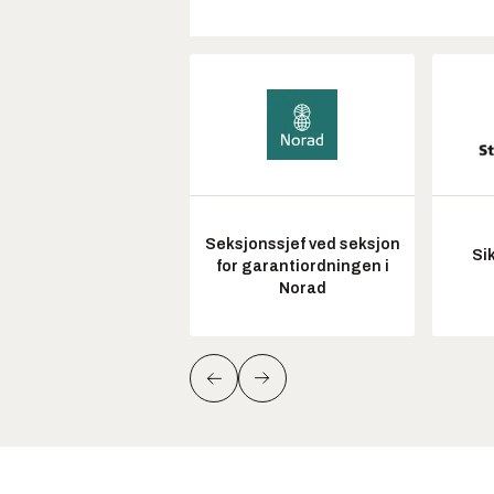
Seksjonssjef ved seksjon
Si
for garantiordningen i
Norad