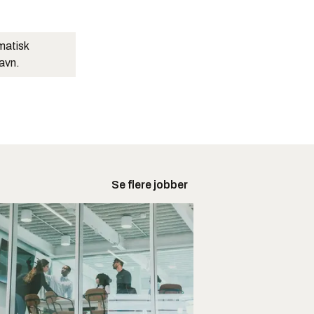
matisk
navn.
Se flere jobber