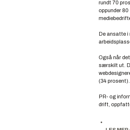
rundt 70 pros
oppunder 80 
mediebedrift
De ansatte i 
arbeidsplasse
Også når det 
særskilt ut.
webdesignere
(34 prosent).
PR- og infor
drift, oppfa