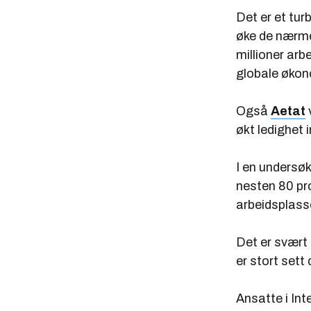
Det er et tur
øke de nærm
millioner arb
globale økon
Også
Aetat
økt ledighet 
I en undersø
nesten 80 pr
arbeidsplasse
Det er svært 
er stort sett
Ansatte i Int