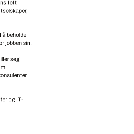
ns tett
tselskaper,
l å beholde
or jobben sin.
iller seg
som
konsulenter
er og IT-