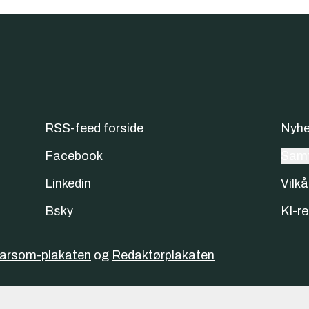
RSS-feed forside
Nyhe
Facebook
Samt
Linkedin
Vilkå
Bsky
KI-re
varsom-plakaten
og
Redaktørplakaten