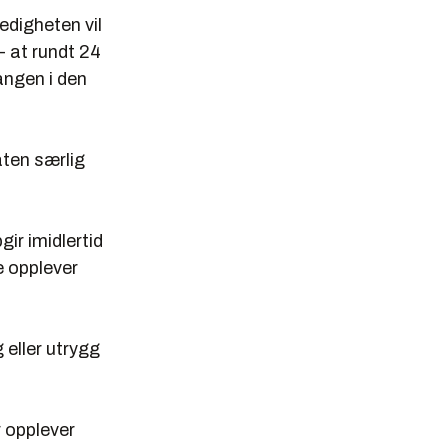
edigheten vil
- at rundt 24
angen i den
ten særlig
gir imidlertid
e opplever
 eller utrygg
r opplever