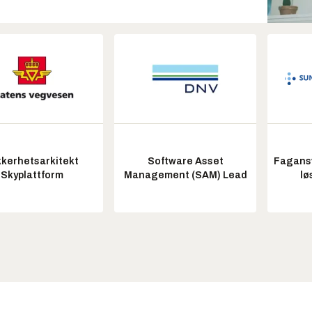
kkerhetsarkitekt
Software Asset
Fagansv
Skyplattform
Management (SAM) Lead
lø