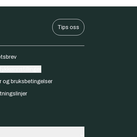
Tips oss
tsbrev
ykkeinnstillinger
r og bruksbetingelser
tningslinjer