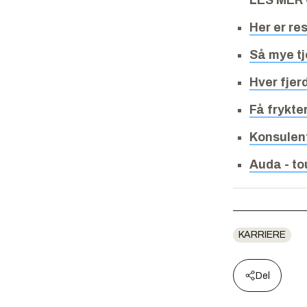
LES MER
Her er re
Så mye tj
Hver fje
Få frykte
Konsulen
Auda - t
KARRIERE
Del