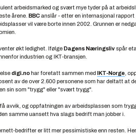
bulent arbeidsmarked og svært mye tyder på at arbeidsl
este årene.
BBC
anslår - etter en internasjonal rapport 
eidsplasser vil være borte innen 2002. Grunnen er nedg
omien.
venter økt ledighet. Ifølge
Dagens Næringsliv
spår eta
innenfor industrien og IKT-bransjen.
kelse
digi.no
har foretatt sammen med
IKT-Norge
, opp
osent av de over 2.600 personene som har deltatt at d
n sin som "trygg" eller "svært trygg".
få avvik, og oppfatningen av arbeidsplassen som trygg
 den samme uansett hva slags bedrift man jobber i.
ernett-bedrifter er litt mer pessimistiske enn resten. He