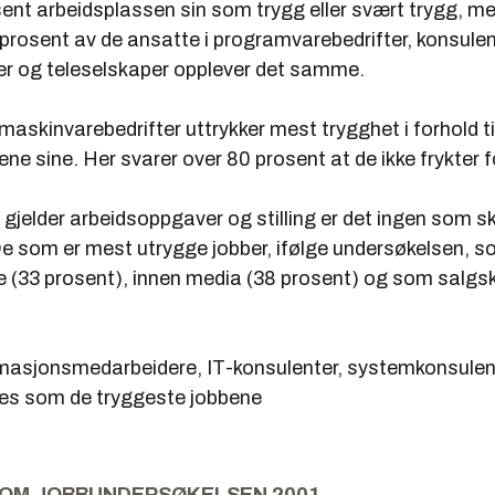
ent arbeidsplassen sin som trygg eller svært trygg, me
prosent av de ansatte i programvarebedrifter, konsulen
er og teleselskaper opplever det samme.
maskinvarebedrifter uttrykker mest trygghet i forhold ti
ne sine. Her svarer over 80 prosent at de ikke frykter f
gjelder arbeidsoppgaver og stilling er det ingen som sk
 De som er mest utrygge jobber, ifølge undersøkelsen, 
 (33 prosent), innen media (38 prosent) og som salgs
masjonsmedarbeidere, IT-konsulenter, systemkonsulent
ttes som de tryggeste jobbene