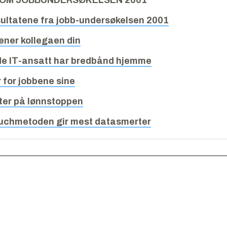
 OM JOBBUNDERSØKELSEN 2001
sultatene fra jobb-undersøkelsen 2001
ener kollegaen din
rde IT-ansatt har bredbånd hjemme
r for jobbene sine
ter på lønnstoppen
ouchmetoden gir mest datasmerter