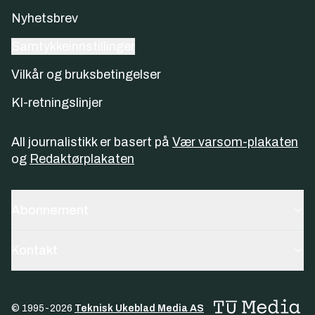
Nyhetsbrev
Samtykkeinnstillinger
Vilkår og bruksbetingelser
KI-retningslinjer
All journalistikk er basert på
Vær varsom-plakaten
og
Redaktørplakaten
Abonnement
Kontakt
© 1995-
2026
Teknisk Ukeblad Media AS