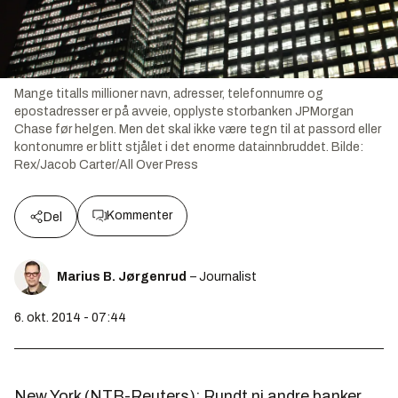
Mange titalls millioner navn, adresser, telefonnumre og
epostadresser er på avveie, opplyste storbanken JPMorgan
Chase før helgen. Men det skal ikke være tegn til at passord eller
kontonumre er blitt stjålet i det enorme datainnbruddet.
Bilde:
Rex/Jacob Carter/All Over Press
Kommenter
Del
Marius B. Jørgenrud
– Journalist
6. okt. 2014 - 07:44
New York (NTB-Reuters): Rundt ni andre banker