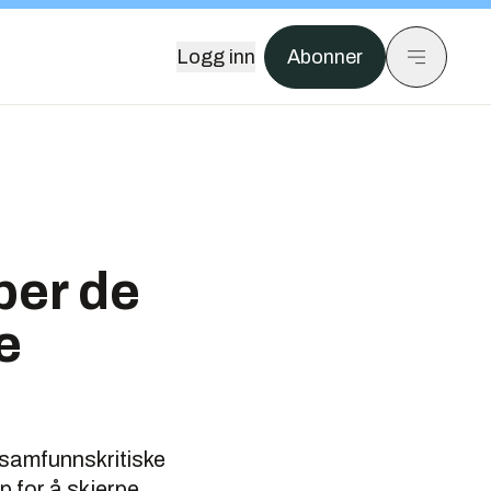
Logg inn
Abonner
per de
e
 samfunnskritiske
p for å skjerpe