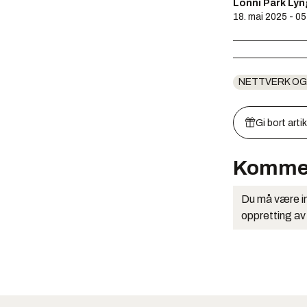
Lonni Park Lyn
18. mai 2025 - 05
NETTVERK OG
Gi bort arti
Komme
Du må være in
oppretting av