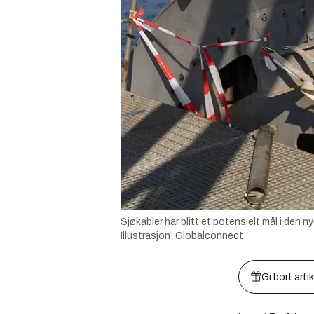
Sjøkabler har blitt et potensielt mål i den
Illustrasjon:
Globalconnect
Gi bort arti