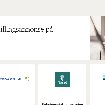
tillingsannonse på
Seksjonssjef ved seksjon