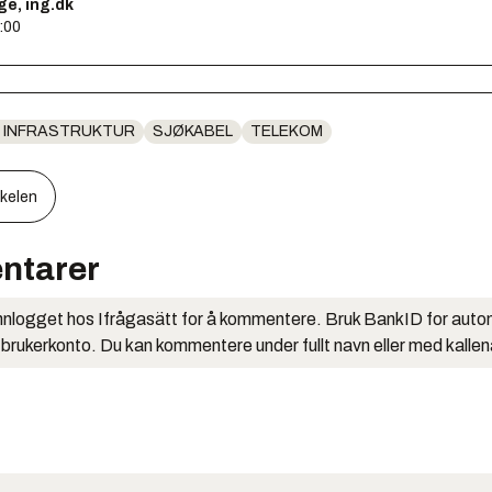
ge, ing.dk
:00
 INFRASTRUKTUR
SJØKABEL
TELEKOM
kkelen
ntarer
nlogget hos Ifrågasätt for å kommentere. Bruk BankID for auto
 brukerkonto. Du kan kommentere under fullt navn eller med kalle