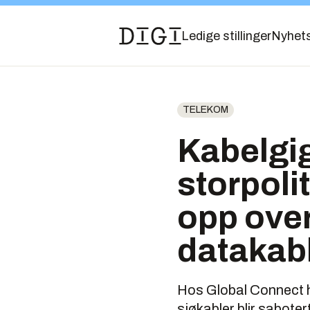
Ledige stillinger
Nyhet
TELEKOM
Kabelgig
storpolit
opp ove
datakab
Hos Global Connect h
sjøkabler blir saboter