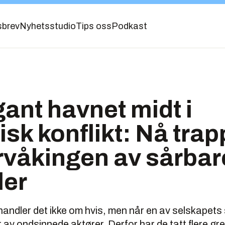
sbrev
Nyhetsstudio
Tips oss
Podkast
ant havnet midt i
isk konflikt: Nå trap
rvåkingen av sårbar
ler
andler det ikke om hvis, men når en av selskapets
t av ondsinnede aktører. Derfor har de tatt flere gre