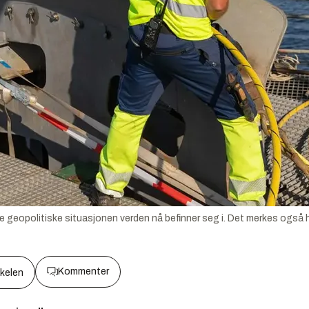
 nye geopolitiske situasjonen verden nå befinner seg i. Det merkes og
Kommenter
kkelen