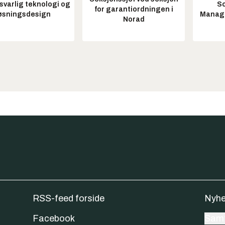
varlig teknologi og
So
for garantiordningen i
øsningsdesign
Manag
Norad
RSS-feed forside
Nyhe
Facebook
Samt