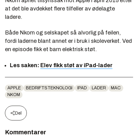
Nkom åpnet tilsynssak mot Apple i april 2015 etter
at det ble avdekket flere tilfeller av ødelagte
ladere.
Både Nkom og selskapet så alvorlig på feilen,
fordi laderne blant annet er i bruk i skoleverket. Ved
en episode fikk et barn elektrisk støt.
Les saken:
Elev fikk støt av iPad-lader
APPLE
BEDRIFTSTEKNOLOGI
IPAD
LADER
MAC
NKOM
Del
Kommentarer