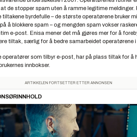
 tilsvarende undersøkelse i 2007. Operatørenes rutiner er 
 at de stopper spam uten å ramme legitime meldinger.
e tiltakene byrdefulle – de største operatørene bruker mi
r på å blokkere spam – og mengden spam vokser rasker
tim e-post. Enisa mener det må gjøres mer for å fore
lere tiltak, særlig for å bedre samarbeidet operatørene 
 operatører som tilbyr e-post, har på plass tiltak for å
 brukernes innbokser.
ARTIKKELEN FORTSETTER ETTER ANNONSEN
ONSØRINNHOLD