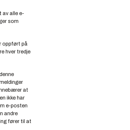
 av alle e-
nger som
r oppført på
re hver tredje
 denne
tmeldinger
 innebærer at
en ikke har
om e-posten
en andre
g fører til at