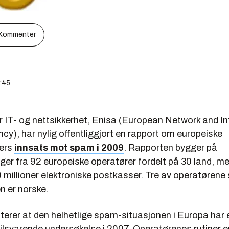
Kommenter
3:45
or IT- og nettsikkerhet, Enisa (European Network and I
cy), har nylig offentliggjort en rapport om europeiske
rers
innsats mot spam i 2009
. Rapporten bygger på
ger fra 92 europeiske operatører fordelt på 30 land, m
 millioner elektroniske postkasser. Tre av operatørene 
n er norske.
terer at den helhetlige spam-situasjonen i Europa har 