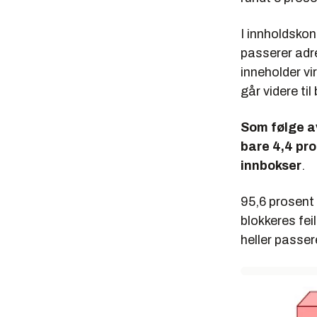
I innholdsko
passerer adre
inneholder vi
går videre til
Som følge av
bare 4,4 pro
innbokser
.
95,6 prosent
blokkeres fei
heller passer