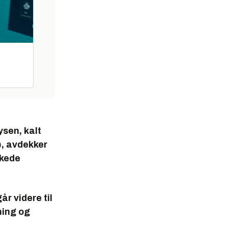
ysen, kalt
), avdekker
skede
r videre til
ning og