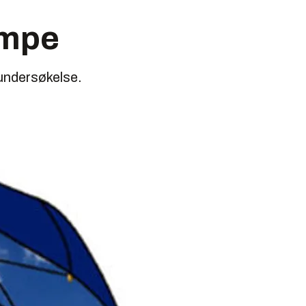
ampe
-undersøkelse.