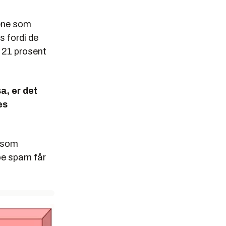
gene som
s fordi de
e 21 prosent
a, er det
es
r som
noe spam får