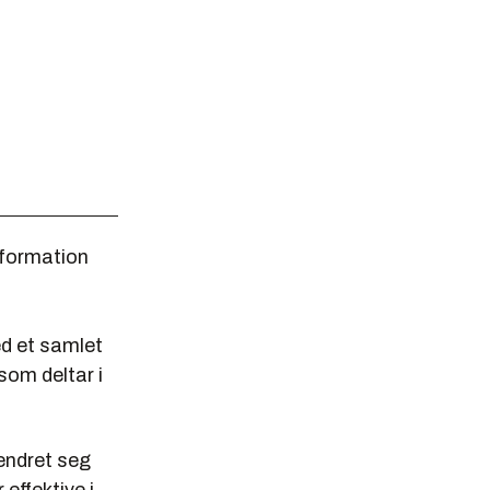
nformation
ed et samlet
som deltar i
endret seg