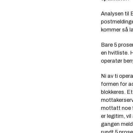
Analysen til 
postmeldinger
kommer så la
Bare 5 prose
en hvitliste. 
operatør beny
Ni av ti oper
formen for ad
blokkeres. Et
mottakerserv
mottatt noe 
er legitim, v
gangen meldin
rundt 5 prose