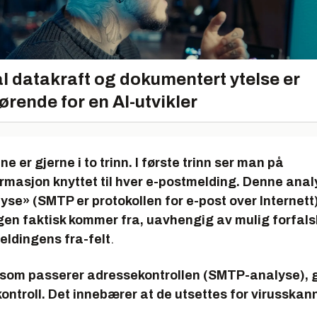
l datakraft og dokumentert ytelse er
ørende for en AI-utvikler
ne er gjerne i to trinn. I første trinn ser man på
masjon knyttet til hver e-postmelding. Denne anal
se» (SMTP er protokollen for e-post over Internett
gen faktisk kommer fra, uavhengig av mulig forfal
eldingens fra-felt
.
som passerer adressekontrollen (SMTP-analyse), gå
ontroll. Det innebærer at de utsettes for virusskan