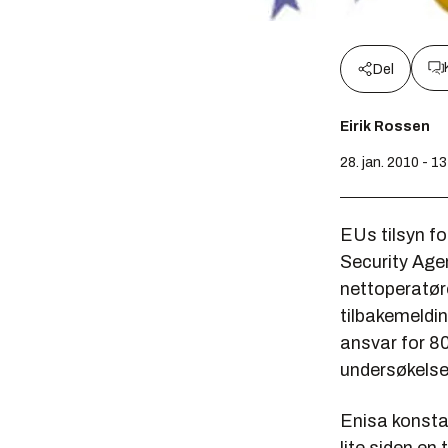
Del
Eirik Rossen
28. jan. 2010 - 1
EUs tilsyn f
Security Agen
nettoperatø
tilbakemeldin
ansvar for 80
undersøkelse
Enisa konsta