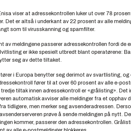
Enisa viser at adressekontrollen luker ut over 78 prosent
. Det er altså i underkant av 22 prosent av alle meldi
ngt som til virusskanning og spamfilter.
nt av meldingene passerer adressekontrollen fordi de e
Hvitlisting er ikke spesielt utbredt blant operatørene: Ba
tter seg av dette tiltaket.
atører i Europa benytter seg derimot av svartlisting, og
ressekontroll fører til at over 60 prosent av alle e-pos
 tredje tiltak innen adressekontroll er «grålisting». Det
eren automatisk avviser alle meldinger fra et opphav d
fra tidligere, men merker seg avsenderadressen. Ders
il avsenderserveren prøve å sende meldingen på nytt. D
gen kommer, passerer den adressekontrollen. Grålistin
nt av alle e-postmeldinger blokkeres.