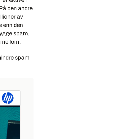
effektive i
 På den andre
llioner av
e enn den
bygge spam,
i mellom.
 hindre spam