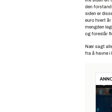
lite siden en
den forstand
siden er diss
euro hvert å
mengden legi
og foreslår f
Nær sagt alle
fra å havne i
ANN