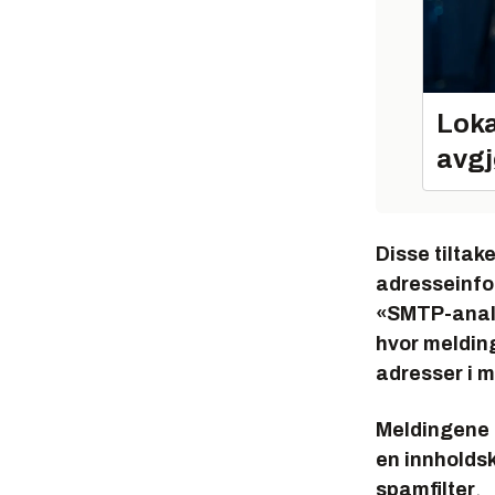
Loka
avgj
Disse tiltake
adresseinfor
«SMTP-analy
hvor meldin
adresser i m
Meldingene 
en innholdsk
spamfilter
.