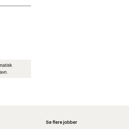
matisk
navn.
Se flere jobber