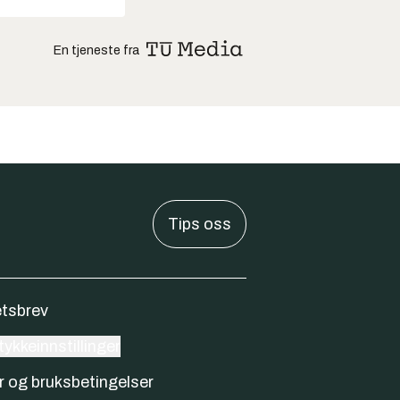
En tjeneste fra
Tips oss
tsbrev
ykkeinnstillinger
r og bruksbetingelser