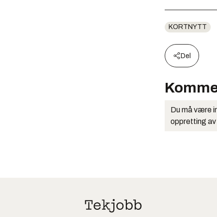
KORTNYTT
Del
Komme
Du må være in
oppretting av