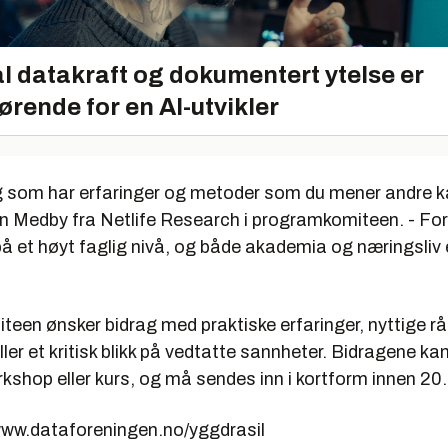
l datakraft og dokumentert ytelse er
ørende for en AI-utvikler
eg som har erfaringer og metoder som du mener andre k
lian Medby fra Netlife Research i programkomiteen. - F
å et høyt faglig nivå, og både akademia og næringsliv 
en ønsker bidrag med praktiske erfaringer, nyttige råd
eller et kritisk blikk på vedtatte sannheter. Bidragene k
kshop eller kurs, og må sendes inn i kortform innen 20
ww.dataforeningen.no/yggdrasil