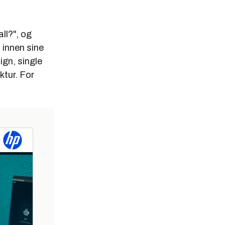
all?", og
 innen sine
gn, single
ktur. For