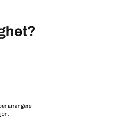
ghet?
ber arrangere
jon.
å