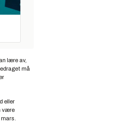
an lære av,
oredraget må
er
 eller
an være
. mars.