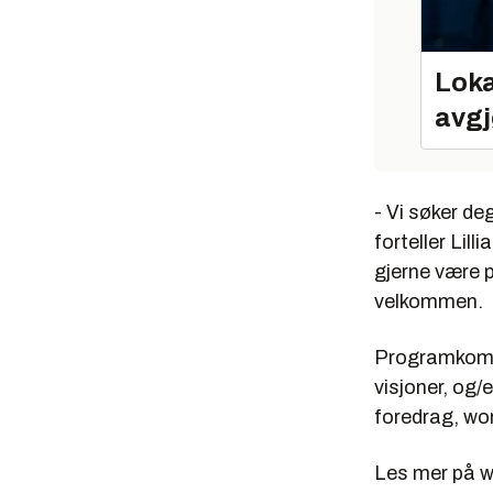
Loka
avgj
- Vi søker d
forteller Lil
gjerne være p
velkommen.
Programkomite
visjoner, og/
foredrag, wor
Les mer på w