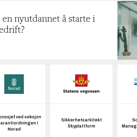
 en nyutdannet å starte i
edrift?
onssjef ved seksjon
Sikkerhetsarkitekt
So
garantiordningen i
Skyplattform
Manag
Norad