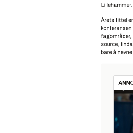
Lillehammer.
Årets tittel 
konferansen t
fagområder, 
source, finda
bare å nevne
ANN