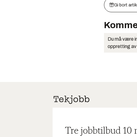
Gi bort arti
Komme
Du må være in
oppretting av
Tre jobbtilbud 10