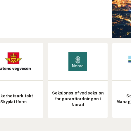
Seksjonssjef ved seksjon
kkerhetsarkitekt
So
for garantiordningen i
Skyplattform
Manag
Norad