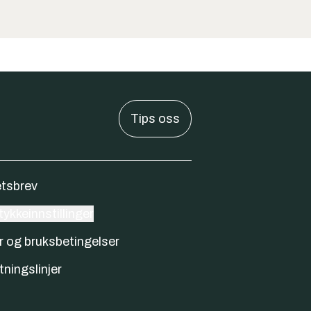
Tips oss
tsbrev
ykkeinnstillinger
r og bruksbetingelser
tningslinjer