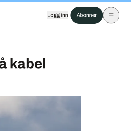
Logg inn
Abonner
å kabel