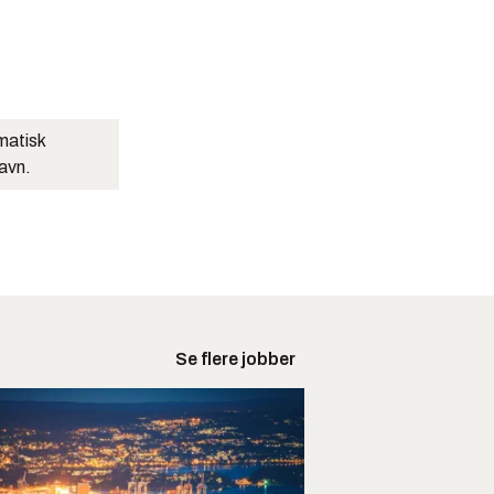
matisk
navn.
Se flere jobber