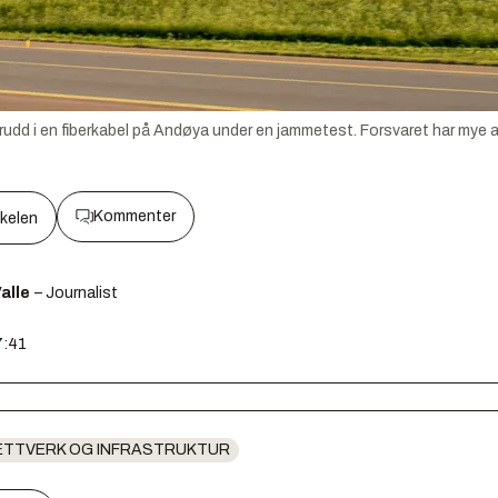
udd i en fiberkabel på Andøya under en jammetest. Forsvaret har mye ak
Kommenter
kkelen
alle
– Journalist
7:41
ETTVERK OG INFRASTRUKTUR