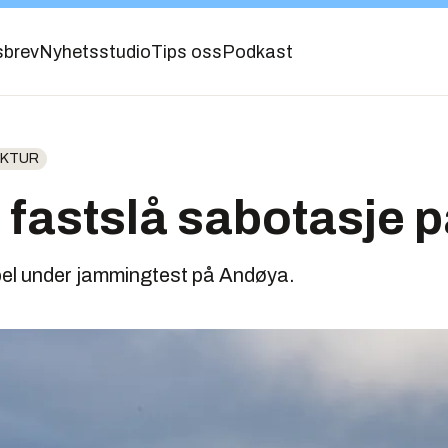
sbrev
Nyhetsstudio
Tips oss
Podkast
UKTUR
 fastslå sabotasje p
el under jammingtest på Andøya.