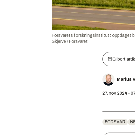
Forsvarets forskningsinstitutt oppdaget br
Skjerve / Forsvaret
Gi bort arti
Marius V
27. nov. 2024 - 0
FORSVAR
N