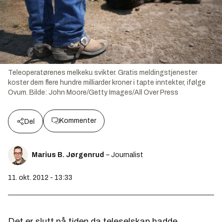
Teleoperatørenes melkeku svikter. Gratis meldingstjenester
koster dem flere hundre milliarder kroner i tapte inntekter, ifølge
Ovum.
Bilde:
John Moore/Getty Images/All Over Press
Kommenter
Del
Marius B. Jørgenrud
– Journalist
11. okt. 2012 - 13:33
Det er slutt på tiden da teleselskap hadde