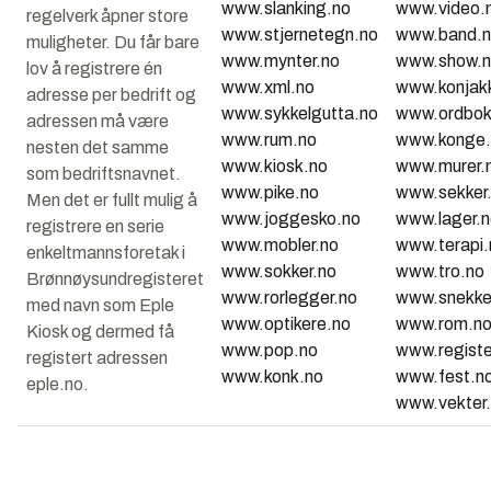
www.slanking.no
www.video.
regelverk åpner store
www.stjernetegn.no
www.band.
muligheter. Du får bare
www.mynter.no
www.show.
lov å registrere én
www.xml.no
www.konjak
adresse per bedrift og
www.sykkelgutta.no
www.ordbok
adressen må være
www.rum.no
www.konge.
nesten det samme
www.kiosk.no
www.murer.
som bedriftsnavnet.
www.pike.no
www.sekker
Men det er fullt mulig å
www.joggesko.no
www.lager.
registrere en serie
www.mobler.no
www.terapi.
enkeltmannsforetak i
www.sokker.no
www.tro.no
Brønnøysundregisteret
www.rorlegger.no
www.snekke
med navn som Eple
www.optikere.no
www.rom.n
Kiosk og dermed få
www.pop.no
www.registe
registert adressen
www.konk.no
www.fest.n
eple.no.
www.vekter