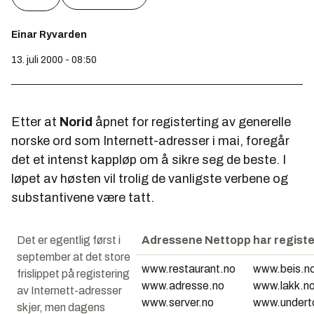
Einar Ryvarden
13. juli 2000 - 08:50
Etter at
Norid
åpnet for registerting av generelle
norske ord som Internett-adresser i mai, foregår
det et intenst kappløp om å sikre seg de beste. I
løpet av høsten vil trolig de vanligste verbene og
substantivene være tatt.
Det er egentlig først i
Adressene Nettopp har registe
september at det store
www.restaurant.no
www.beis.n
frislippet på registering
www.adresse.no
www.lakk.n
av Internett-adresser
www.server.no
www.undert
skjer, men dagens