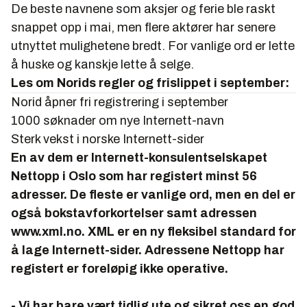
De beste navnene som aksjer og ferie ble raskt
snappet opp i mai, men flere aktører har senere
utnyttet mulighetene bredt. For vanlige ord er lette
å huske og kanskje lette å selge.
Les om Norids regler og frislippet i september:
Norid åpner fri registrering i september
1000 søknader om nye Internett-navn
Sterk vekst i norske Internett-sider
En av dem er Internett-konsulentselskapet
Nettopp i Oslo som har registert minst 56
adresser. De fleste er vanlige ord, men en del er
også bokstavforkortelser samt adressen
www.xml.no. XML er en ny fleksibel standard for
å lage Internett-sider. Adressene Nettopp har
registert er foreløpig ikke operative.
- Vi har bare vært tidlig ute og sikret oss en god