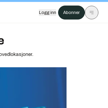
Logg inn
Abonner
e
hovedlokasjoner.