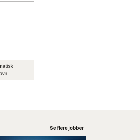
matisk
navn.
Se flere jobber