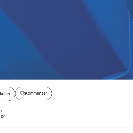
Kommenter
kkelen
n
0:00