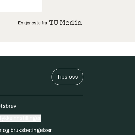
En tjeneste fra
Tips oss
tsbrev
ykkeinnstillinger
r og bruksbetingelser