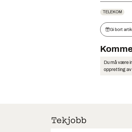
TELEKOM
Gi bort arti
Komme
Du må være in
oppretting av