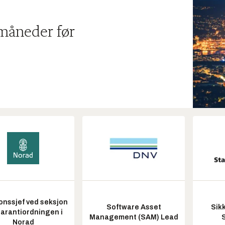
 måneder før
onssjef ved seksjon
Software Asset
Sik
garantiordningen i
Management (SAM) Lead
Norad