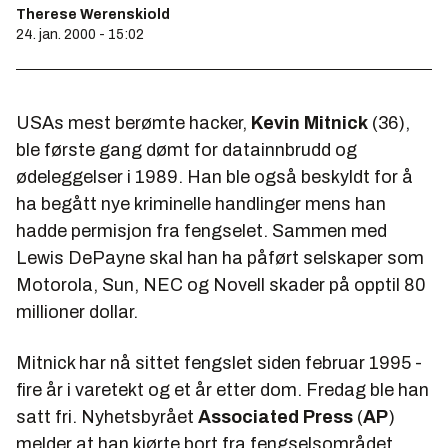
Therese Werenskiold
24. jan. 2000 - 15:02
USAs mest berømte hacker,
Kevin Mitnick
(36),
ble første gang dømt for datainnbrudd og
ødeleggelser i 1989. Han ble også beskyldt for å
ha begått nye kriminelle handlinger mens han
hadde permisjon fra fengselet. Sammen med
Lewis DePayne skal han ha påført selskaper som
Motorola, Sun, NEC og Novell skader på opptil 80
millioner dollar.
Mitnick har nå sittet fengslet siden februar 1995 -
fire år i varetekt og et år etter dom. Fredag ble han
satt fri. Nyhetsbyrået
Associated Press
(
AP
)
melder at han kjørte bort fra fengselsområdet