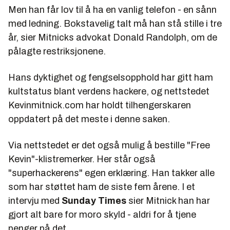
Men han får lov til å ha en vanlig telefon - en sånn
med ledning. Bokstavelig talt må han stå stille i tre
år, sier Mitnicks advokat Donald Randolph, om de
pålagte restriksjonene.
Hans dyktighet og fengselsopphold har gitt ham
kultstatus blant verdens hackere, og nettstedet
Kevinmitnick.com har holdt tilhengerskaren
oppdatert på det meste i denne saken.
Via nettstedet er det også mulig å bestille "Free
Kevin"-klistremerker. Her står også
"superhackerens" egen erklæring. Han takker alle
som har støttet ham de siste fem årene. I et
intervju med
Sunday Times
sier Mitnick han har
gjort alt bare for moro skyld - aldri for å tjene
penger på det.