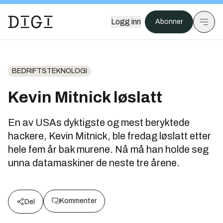
Logg inn
Abonner
BEDRIFTSTEKNOLOGI
Kevin Mitnick løslatt
En av USAs dyktigste og mest beryktede
hackere, Kevin Mitnick, ble fredag løslatt etter
hele fem år bak murene. Nå må han holde seg
unna datamaskiner de neste tre årene.
Kommenter
Del