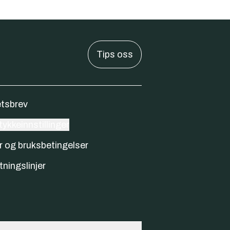
Tips oss
tsbrev
ykkeinnstillinger
r og bruksbetingelser
tningslinjer