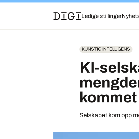
Ledige stillinger
Nyhet
KUNSTIG INTELLIGENS
KI-sels
mengder 
kommet e
Selskapet kom opp me