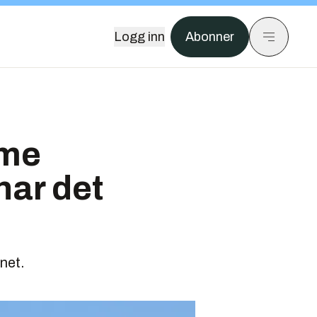
Logg inn
Abonner
rme
har det
net.