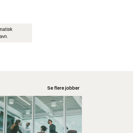
matisk
navn.
Se flere jobber