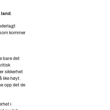
 land
.
nderlagt
SA som kommer
e bare det
ritisk
er sikkerhet
 like høyt.
ne opp det de
rhet i