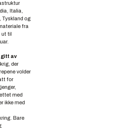
astruktur
ia, Italia,
, Tyskland og
ateriale fra
ut til
uar.
gitt av
krig, der
grepene volder
tt for
gjenger,
nrettet med
per ikke med
ikring. Bare
g