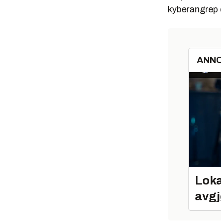
kyberangrep
ANN
Loka
avgj