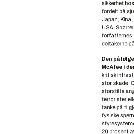
sikkerhet hos
fordelt på sju
Japan, Kina,
USA. Spørreu
forfatternes 
deltakerne p
Den påfølgen
McAfee i de
kritisk infra
stor skade. 
storstilte an
terrorister e
tanke på tilg
fysiske sper
styresystemer
20 prosent av