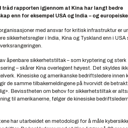
d tråd rapporten igjennom at Kina har langt bedre
kap enn for eksempel USA og India – og europeiske
organisasjoner med ansvar for kritisk infrastruktur er u
ere sikkerhetsregler i India, Kina og Tyskland enn i U
lverksrangeringen.
k av åpenbare sikkerhetstiltak – som kryptering og sterk
sering – skårer Kina overlegent høyest. Det skyldes ikk
gelverk. Kinesiske og amerikanske bedriftsledere innen k
 gir de samme tilbakemeldingene på hvorvidt de betrakt
g». Bevisstheten om behov for sikkerhetstiltak er altså
ing til amerikanerne, følger de kinesiske bedriftsleder
ene har utarbeidet en metodologi for å måle kybersikke