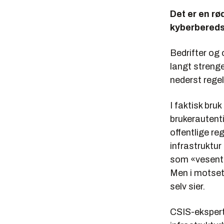
Det er en rø
kyberbereds
Bedrifter og 
langt streng
nederst rege
I faktisk bru
brukerautenti
offentlige re
infrastruktur
som «vesentli
Men i motsetn
selv sier.
CSIS-ekspert