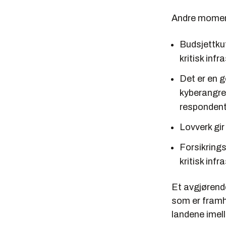
Andre momen
Budsjettkut
kritisk inf
Det er en g
kyberangre
respondent
Lovverk gir
Forsikring
kritisk infr
Et avgjøren
som er framh
landene imel