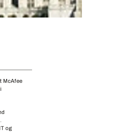
et McAfee
i
nd
.
IT og