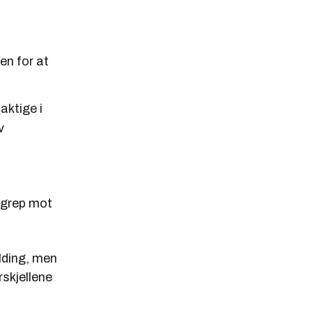
en for at
aktige i
v
ngrep mot
ding, men
skjellene