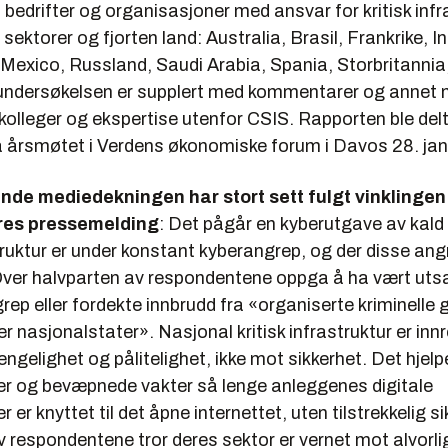
 bedrifter og organisasjoner med ansvar for kritisk infr
 sektorer og fjorten land: Australia, Brasil, Frankrike, Ind
 Mexico, Russland, Saudi Arabia, Spania, Storbritannia
ndersøkelsen er supplert med kommentarer og annet m
kolleger og ekspertise utenfor CSIS. Rapporten ble delt 
å årsmøtet i Verdens økonomiske forum i Davos 28. jan
de mediedekningen har stort sett fulgt vinklingen 
res pressemelding
: Det pågår en kyberutgave av kald 
struktur er under konstant kyberangrep, og der disse an
Over halvparten av respondentene oppga å ha vært utsa
grep eller fordekte innbrudd fra «organiserte kriminelle 
ller nasjonalstater». Nasjonal kritisk infrastruktur er in
jengelighet og pålitelighet, ikke mot sikkerhet. Det hjel
rer og bevæpnede vakter så lenge anleggenes digitale
 er knyttet til det åpne internettet, uten tilstrekkelig s
 respondentene tror deres sektor er vernet mot alvorli