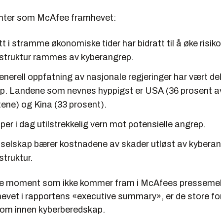
ter som McAfee framhevet:
t i stramme økonomiske tider har bidratt til å øke risiko
rastruktur rammes av kyberangrep.
enerell oppfatning av nasjonale regjeringer har vært del
p. Landene som nevnes hyppigst er USA (36 prosent a
ene) og Kina (33 prosent).
 per i dag utilstrekkelig vern mot potensielle angrep.
sselskap bærer kostnadene av skader utløst av kybera
astruktur.
de moment som ikke kommer fram i McAfees pressemel
evet i rapportens «executive summary», er de store for
lom innen kyberberedskap.