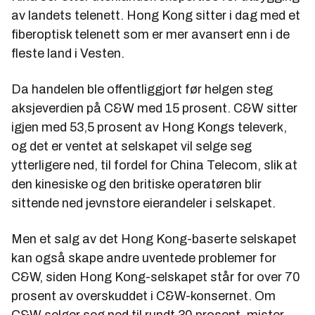
av landets telenett. Hong Kong sitter i dag med et
fiberoptisk telenett som er mer avansert enn i de
fleste land i Vesten.
Da handelen ble offentliggjort før helgen steg
aksjeverdien på C&W med 15 prosent. C&W sitter
igjen med 53,5 prosent av Hong Kongs televerk,
og det er ventet at selskapet vil selge seg
ytterligere ned, til fordel for China Telecom, slik at
den kinesiske og den britiske operatøren blir
sittende ned jevnstore eierandeler i selskapet.
Men et salg av det Hong Kong-baserte selskapet
kan også skape andre uventede problemer for
C&W, siden Hong Kong-selskapet står for over 70
prosent av overskuddet i C&W-konsernet. Om
C&W selger seg ned til rundt 30 prosent, mister