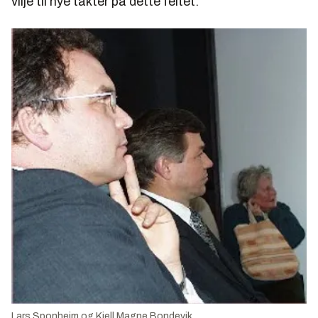
vilje til nye takter på dette feltet.
Lars Sponheim og Kjell Magne Bondevik.