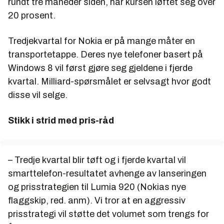
rundt tre måneder siden, har kursen løftet seg over
20 prosent.
Tredjekvartal for Nokia er på mange måter en
transportetappe. Deres nye telefoner basert på
Windows 8 vil først gjøre seg gjeldene i fjerde
kvartal. Milliard-spørsmålet er selvsagt hvor godt
disse vil selge.
Stikk i strid med pris-råd
– Tredje kvartal blir tøft og i fjerde kvartal vil
smarttelefon-resultatet avhenge av lanseringen
og prisstrategien til Lumia 920 (Nokias nye
flaggskip, red. anm). Vi tror at en aggressiv
prisstrategi vil støtte det volumet som trengs for