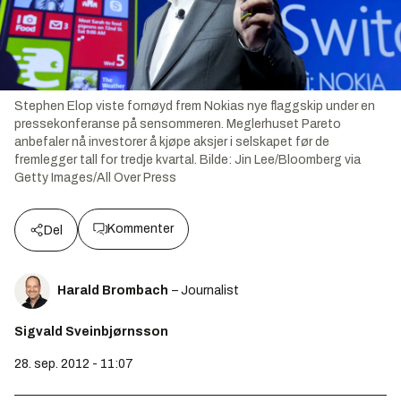
Stephen Elop viste fornøyd frem Nokias nye flaggskip under en
pressekonferanse på sensommeren. Meglerhuset Pareto
anbefaler nå investorer å kjøpe aksjer i selskapet før de
fremlegger tall for tredje kvartal.
Bilde:
Jin Lee/Bloomberg via
Getty Images/All Over Press
Kommenter
Del
Harald Brombach
– Journalist
Sigvald Sveinbjørnsson
28. sep. 2012 - 11:07