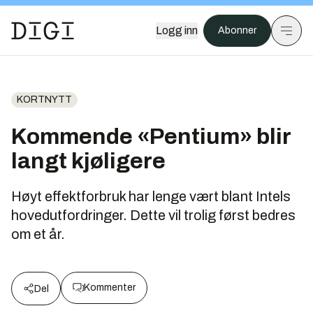
Logg inn
Abonner
KORTNYTT
Kommende «Pentium» blir
langt kjøligere
Høyt effektforbruk har lenge vært blant Intels
hovedutfordringer. Dette vil trolig først bedres
om et år.
Kommenter
Del