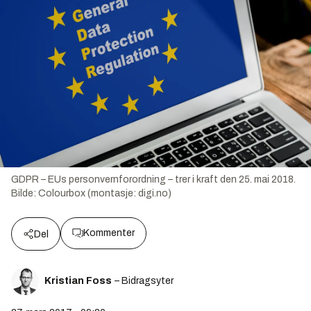
GDPR – EUs personvernforordning – trer i kraft den 25. mai 2018.
Bilde:
Colourbox (montasje: digi.no)
Kommenter
Del
Kristian Foss
– Bidragsyter