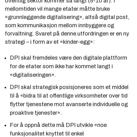
offentlig sektor kommer så langt (5-10 år). I
mellomtiden vil mange etater måtte bruke
«grunnleggende digitalisering», altså digital post,
som kommunikasjon mellom innbyggere og
forvaltning. Svaret på denne utfordringen er en ny
strategi – i form av et «kinder-egg»:
DPI skal fremdeles være den digitale plattform
for de etater som ikke har kommet langt i
«digitaliseringen».
DPI skal strategisk posisjoneres som et middel
til å
«bidra til at offentlige virksomheter over tid
flytter tjenestene mot avanserte individuelle og
proaktive tjenester».
For å oppnå dette må DPI utvikle
«noe
funksjonalitet knyttet til enkel