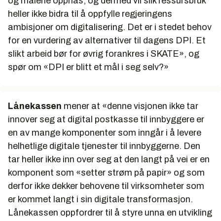
og målene oppnås, og dermed vil slik ressursbruk
heller ikke bidra til å oppfylle regjeringens
ambisjoner om digitalisering. Det er i stedet behov
for en vurdering av alternativer til dagens DPI. Et
slikt arbeid bør for øvrig forankres i SKATE»,
og
spør om
«DPI er blitt et mål i seg selv?»
Lånekassen
mener at
«denne visjonen ikke tar
innover seg at digital postkasse til innbyggere er
en av mange komponenter som inngår i å levere
helhetlige digitale tjenester til innbyggerne. Den
tar heller ikke inn over seg at den langt på vei er en
komponent som «setter strøm på papir» og som
derfor ikke dekker behovene til virksomheter som
er kommet langt i sin digitale transformasjon.
Lånekassen oppfordrer til å styre unna en utvikling