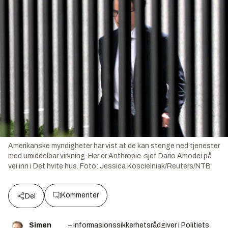
Amerikanske myndigheter har vist at de kan stenge ned tjenester
med umiddelbar virkning. Her er Anthropic-sjef Dario Amodei på
vei inn i Det hvite hus.
Foto:
Jessica Koscielniak/Reuters/NTB
Kommenter
Del
Simen
– informasjonssikkerhetsrådgiver i Politiets