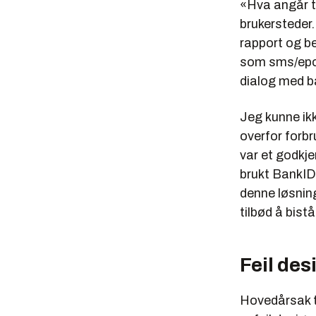
«
Hva angår ti
brukersteder.
rapport og be
som sms/epost
dialog med 
Jeg kunne ikk
overfor forb
var et godkje
brukt BankID, 
denne løsnin
tilbød å bistå
Feil des
Hovedårsak ti