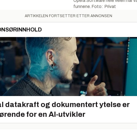
Opera Software hele veien har væ
funnene. Foto: Privat
ARTIKKELEN FORTSETTER ETTER ANNONSEN
ONSØRINNHOLD
l datakraft og dokumentert ytelse er
ørende for en AI-utvikler