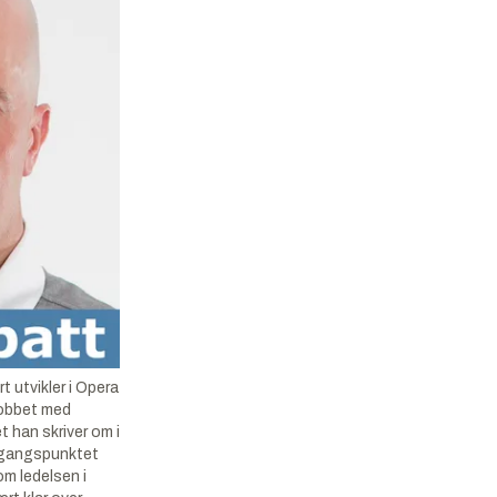
t utvikler i Opera
jobbet med
t han skriver om i
tgangspunktet
om ledelsen i