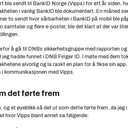
t ble sendt til BankID Norge (Vipps) for ett år siden, h
akheten i vanlig BankID ble dokumentert. En måned se
er to sendt hvor sårbarheten i BankID på mobil ble påp
o samtaler og flere e-poster, ble det klart at der var lit
illingen.
erfor å gå til DNBs sikkerhetsgruppe med rapporten og
ll jeg hadde funnet i DNB Finger ID. I møte med dem to
khetene alvorlig og la raskt en plan for å fikse sin app. 
å i kommunikasjonen med Vipps.
m det førte frem
, og et øyeblikk så det ut som dette førte frem, da jeg i 
il hvor Vipps blant annet sa følgende: