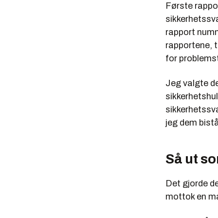
Første rappor
sikkerhetssv
rapport numm
rapportene, t
for problemst
Jeg valgte d
sikkerhetshu
sikkerhetssva
jeg dem bist
Så ut so
Det gjorde de
mottok en ma