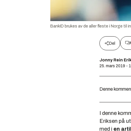
BankID brukes av de aller fleste i Norge ti
Del
Jonny Rein Eri
25. mars 2019 - 
Denne kommentar
I denne komm
Eriksen på u
med i
en arti