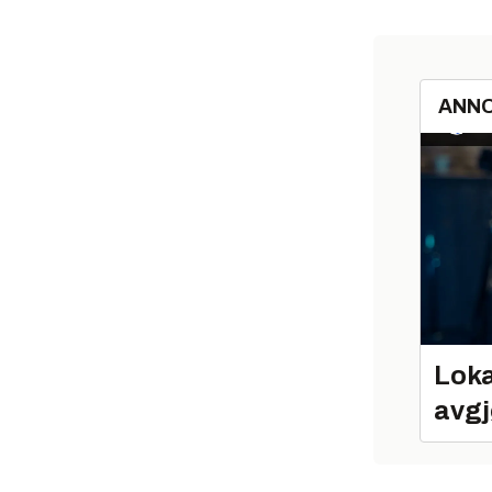
ANN
Loka
avgj