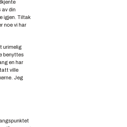
odkjente
s av din
 igjen. Tiltak
r noe vi har
t urimelig
e benyttes
ang en har
att ville
kerne. Jeg
tgangspunktet