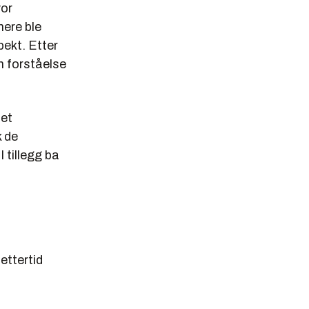
vor
nere ble
ekt. Etter
en forståelse
 et
k de
I tillegg ba
ettertid