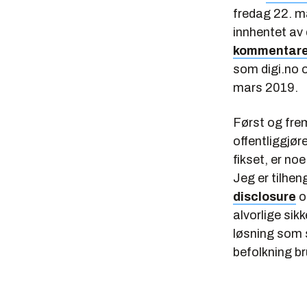
fredag 22. m
innhentet av 
kommentar
som digi.no 
mars 2019.
Først og frems
offentliggjøre
fikset, er no
Jeg er tilhen
disclosure
og
alvorlige sik
løsning som 
befolkning br