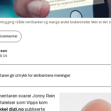
l innlogging i både nettbanker og mange andre brukersteder. Men er det s
Kommenter
ksen
10:14
en gir uttrykk for skribentens meninger.
entaren svarer Jonny Rein
ttalelser som Vipps kom
kkel digi.no
publiserte