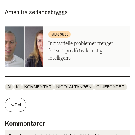
Amen fra sørlandsbrygga.
Debatt
Industrielle problemer trenger
fortsatt prediktiv kunstig
intelligens
AI
KI
KOMMENTAR
NICOLAI TANGEN
OLJEFONDET
Del
Kommentarer