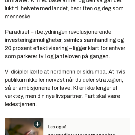
omfavnet KI med både armer og ben så går det
lukt til helvete med landet, bedriften og deg som
menneske.
Paradiset – i betydningen revolusjonerende
investeringsmuligheter, sømløs samhandling og
20 prosent effektivisering – ligger klart for enhver
som parkerer tvil og janteloven på gangen.
Vi disipler lærte at nordmenn er sidrumpa. At hvis
publikum ikke ler nervøst når du deler strategien,
så er ambisjonene for lave. KI er ikke lenger et
verktøy, men din nye livspartner. Fart skal være
ledestjernen.
Les også: