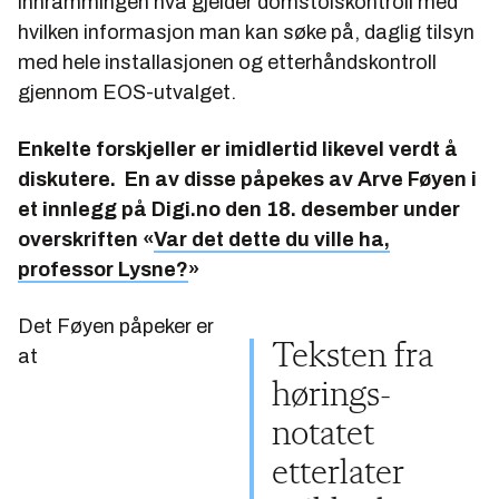
innrammingen hva gjelder domstolskontroll med
hvilken informasjon man kan søke på, daglig tilsyn
med hele installasjonen og etterhåndskontroll
gjennom EOS-utvalget.
Enkelte forskjeller er imidlertid likevel verdt å
diskutere. En av disse påpekes av Arve Føyen i
et innlegg på Digi.no den 18. desember under
overskriften
«
Var det dette du ville ha,
professor Lysne?
»
Det Føyen påpeker er
Teksten fra
at
hørings­­
notatet
etterlater