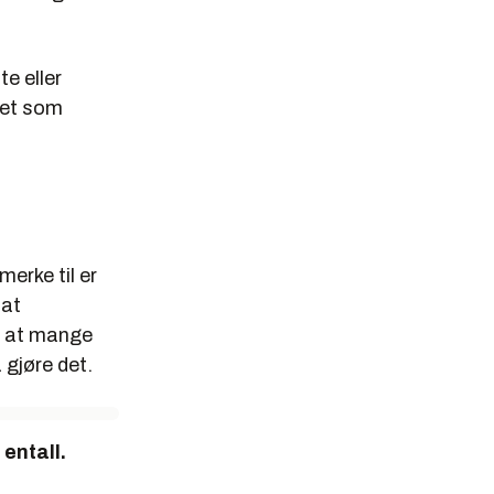
te eller
det som
merke til er
 at
g at mange
 gjøre det.
entall.