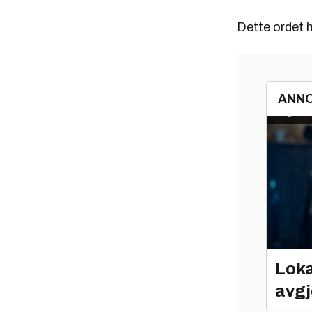
Dette ordet ha
ANN
Loka
avgj