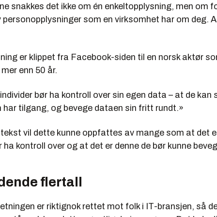
llene snakkes det ikke om én enkeltopplysning, men om 
 personopplysninger som en virksomhet har om deg. A
ing er klippet fra Facebook-siden til en norsk aktør s
 mer enn 50 år.
individer bør ha kontroll over sin egen data – at de kan s
har tilgang, og bevege dataen sin fritt rundt.»
ntekst vil dette kunne oppfattes av mange som at det 
r ha kontroll over og at det er denne de bør kunne bevege
ende flertall
tningen er riktignok rettet mot folk i IT-bransjen, så de 