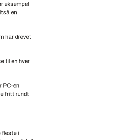
for eksempel
ltså en
om har drevet
e til en hver
er PC-en
 fritt rundt.
fleste i