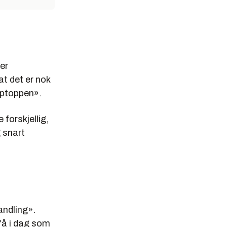
ler
at det er nok
pptoppen».
forskjellig,
 snart
andling».
få i dag som