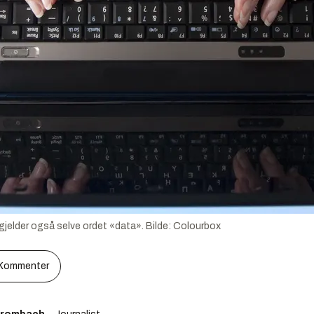
gjelder også selve ordet «data».
Bilde:
Colourbox
Kommenter