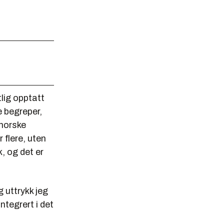
lig opptatt
e begreper,
 norske
 flere, uten
k, og det er
 uttrykk jeg
ntegrert i det