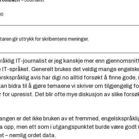
Brombach
– Journalist
00
en gir uttrykk for skribentens meninger.
klig IT-journalist er jeg kanskje mer enn gjennomsnitt
e IT-språket. Generelt brukes det veldig mange engelsk
skspråklig avis har digi.no alltid forsøkt å finne gode,
n bidra til å gjøre temaene vi skriver om tilgjengelig for
r for upresist. Det blir ofte mye diskusjon av slike forsø
ngen er det ikke bruken av et fremmed, engelskspråklig
å ta opp, men ett som i utgangspunktet burde være godt i
et – nemlig ordet
data
.