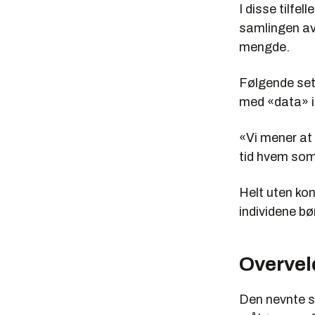
I disse tilfe
samlingen av
mengde.
Følgende setn
med «data» i
«Vi mener at 
tid hvem som 
Helt uten ko
individene bø
Overveld
Den nevnte se