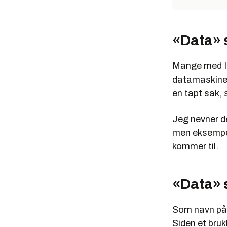
«Data» 
Mange med IT-
datamaskinen 
en tapt sak,
Jeg nevner de
men eksempel
kommer til.
«Data» 
Som navn på 
Siden et bruk