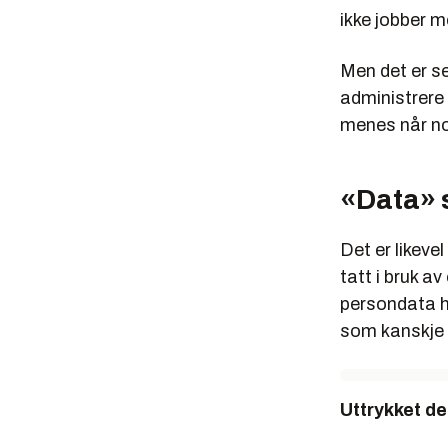
ikke jobber m
Men det er sel
administrere
menes når no
«Data» 
Det er likevel
tatt i bruk 
persondata h
som kanskje 
Uttrykket de