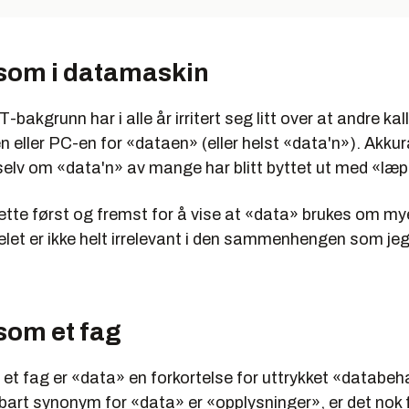
som i datamaskin
bakgrunn har i alle år irritert seg litt over at andre kal
eller PC-en for «dataen» (eller helst «data'n»). Akkur
 selv om «data'n» av mange har blitt byttet ut med «læ
tte først og fremst for å vise at «data» brukes om mye 
et er ikke helt irrelevant i den sammenhengen som jeg
som et fag
et fag er «data» en forkortelse for uttrykket «databeh
bart synonym for «data» er «opplysninger», er det nok 