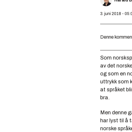
Harald 
3. juni 2018 - 05:
Denne kommentar
Som norsksprå
av det norsk
og som en nor
uttrykk som ka
at språket bli
bra.
Men denne ga
har lyst til 
norske språk