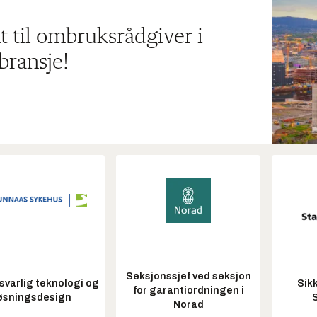
t til ombruksrådgiver i
bransje!
Seksjonssjef ved seksjon
varlig teknologi og
Sik
for garantiordningen i
øsningsdesign
Norad