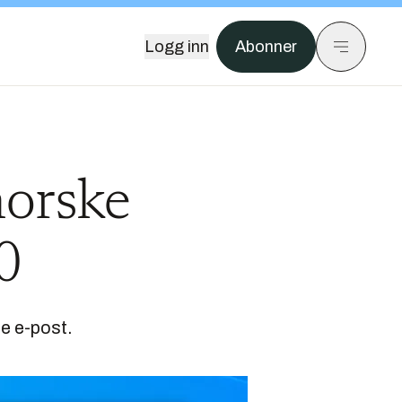
Logg inn
Abonner
 norske
0
de e-post.