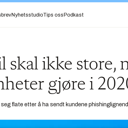
sbrev
Nyhetsstudio
Tips oss
Podkast
il skal ikke store,
heter gjøre i 202
a seg flate etter å ha sendt kundene phishinglignen