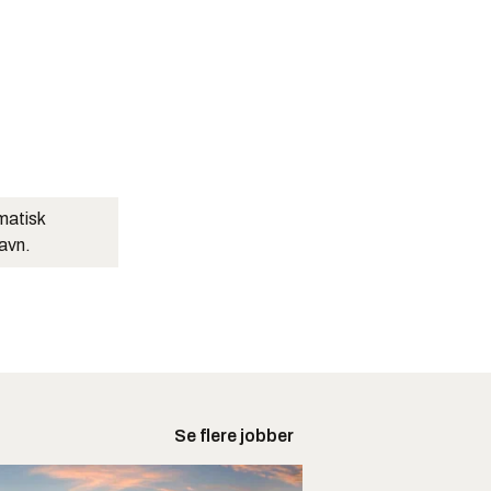
matisk
navn.
Se flere jobber