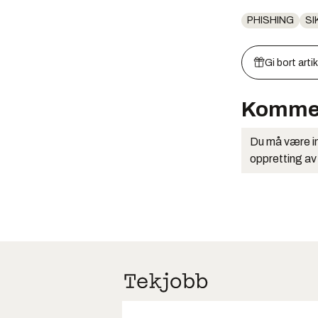
PHISHING
SI
Gi bort arti
Komme
Du må være in
oppretting av