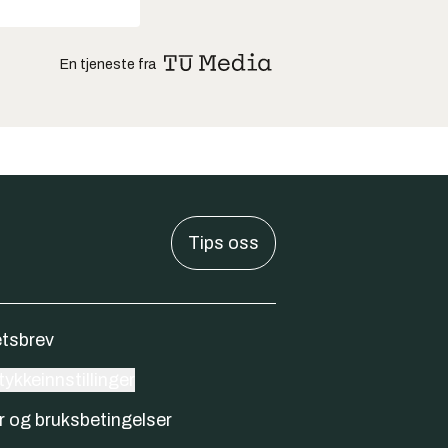
En tjeneste fra
Tips oss
tsbrev
ykkeinnstillinger
r og bruksbetingelser