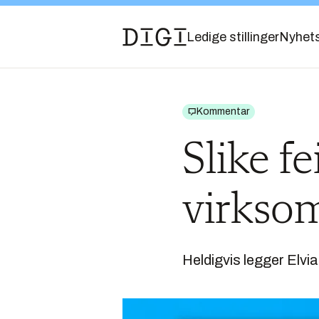
Ledige stillinger
Nyhet
Kommentar
Slike fe
virksom
Heldigvis legger Elvi