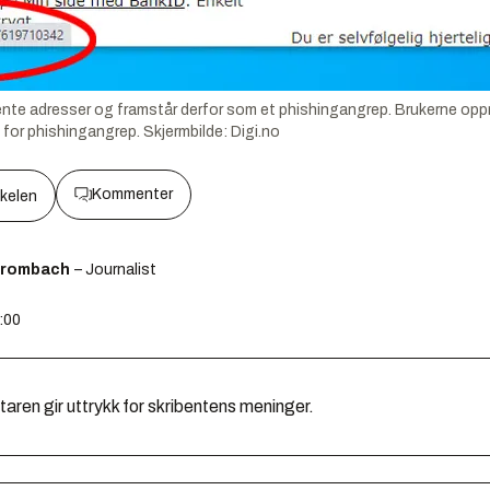
ukjente adresser og framstår derfor som et phishingangrep. Brukerne op
 for phishingangrep.
Skjermbilde:
Digi.no
Kommenter
kkelen
Brombach
– Journalist
5:00
en gir uttrykk for skribentens meninger.