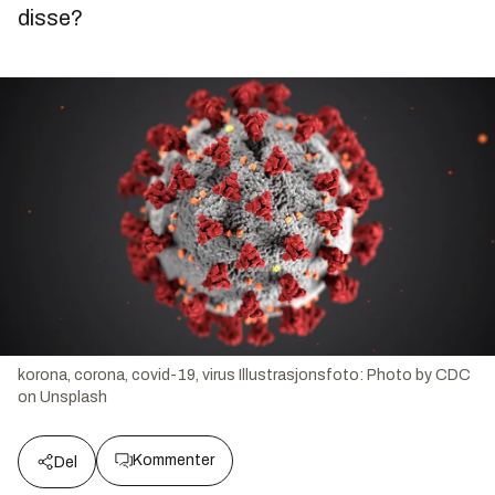
disse?
korona, corona, covid-19, virus
Illustrasjonsfoto:
Photo by CDC
on Unsplash
Kommenter
Del