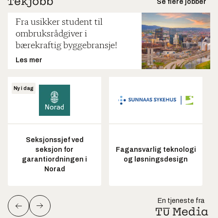
Se flere jobber
Fra usikker student til
ombruksrådgiver i
bærekraftig byggebransje!
Les mer
Ny i dag
Seksjonssjef ved
seksjon for
Fagansvarlig teknologi
garantiordningen i
og løsningsdesign
Norad
En tjeneste fra