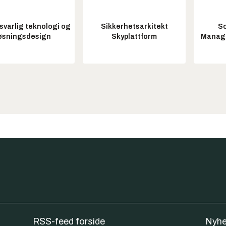
varlig teknologi og
Sikkerhetsarkitekt
So
øsningsdesign
Skyplattform
Manag
RSS-feed forside
Nyhe