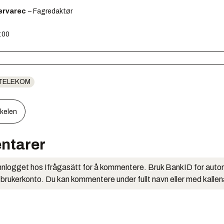
ervarec
– Fagredaktør
0:00
TELEKOM
kkelen
ntarer
nlogget hos Ifrågasätt for å kommentere. Bruk BankID for auto
 brukerkonto. Du kan kommentere under fullt navn eller med kalle