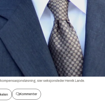
 kompensasjonsløsning, sier seksjonsleder Henrik Lande.
Kommenter
kkelen