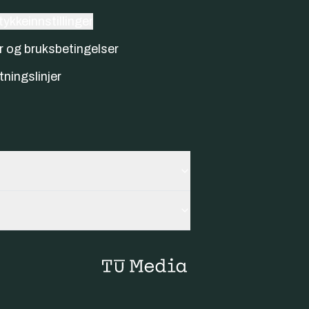
ykkeinnstillinger
r og bruksbetingelser
tningslinjer