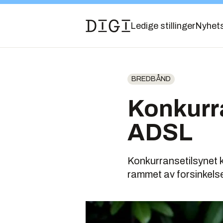
Ledige stillinger
Nyhet
BREDBÅND
Konkurra
ADSL
Konkurransetilsynet ko
rammet av forsinkelsen