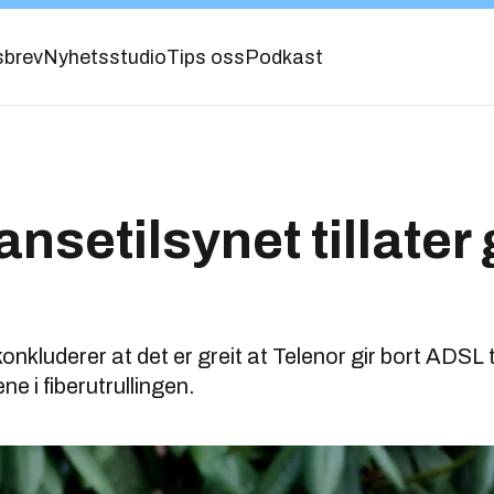
sbrev
Nyhetsstudio
Tips oss
Podkast
nsetilsynet tillater 
nkluderer at det er greit at Telenor gir bort ADSL 
e i fiberutrullingen.