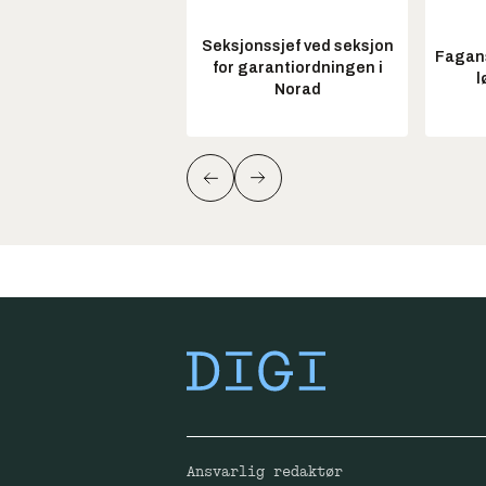
Seksjonssjef ved seksjon
Fagans
for garantiordningen i
l
Norad
Ansvarlig redaktør