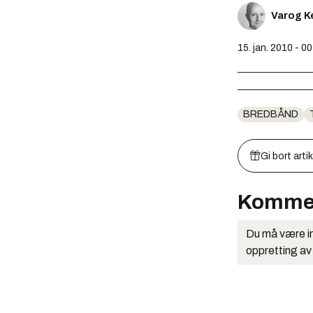
Varog K
15. jan. 2010 - 0
BREDBÅND
Gi bort arti
Komme
Du må være in
oppretting av