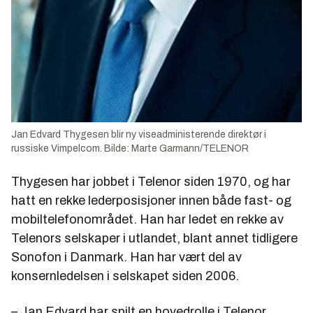
Jan Edvard Thygesen blir ny viseadministerende direktør i
russiske Vimpelcom. Bilde: Marte Garmann/TELENOR
Thygesen har jobbet i Telenor siden 1970, og har
hatt en rekke lederposisjoner innen både fast- og
mobiltelefonområdet. Han har ledet en rekke av
Telenors selskaper i utlandet, blant annet tidligere
Sonofon i Danmark. Han har vært del av
konsernledelsen i selskapet siden 2006.
– Jan Edvard har spilt en hovedrolle i Telenor