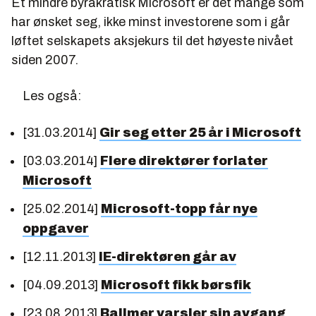
Et mindre byråkratisk Microsoft er det mange som
har ønsket seg, ikke minst investorene som i går
løftet selskapets aksjekurs til det høyeste nivået
siden 2007.
Les også:
[31.03.2014]
Gir seg etter 25 år i Microsoft
[03.03.2014]
Flere direktører forlater
Microsoft
[25.02.2014]
Microsoft-topp får nye
oppgaver
[12.11.2013]
IE-direktøren går av
[04.09.2013]
Microsoft fikk børsfik
[23.08.2013]
Ballmer varsler sin avgang