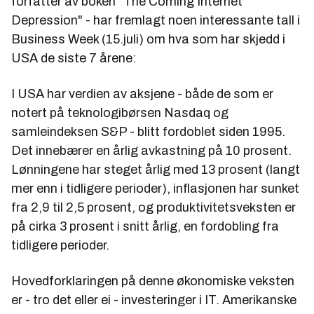
forfatter av boken "
The Coming Internet
Depression
" - har fremlagt noen interessante tall i
Business Week (15.juli) om hva som har skjedd i
USA de siste 7 årene:
I USA har verdien av aksjene - både de som er
notert på teknologibørsen Nasdaq og
samleindeksen S&P - blitt fordoblet siden 1995.
Det innebærer en årlig avkastning på 10 prosent.
Lønningene har steget årlig med 13 prosent (langt
mer enn i tidligere perioder), inflasjonen har sunket
fra 2,9 til 2,5 prosent, og produktivitetsveksten er
på cirka 3 prosent i snitt årlig, en fordobling fra
tidligere perioder.
Hovedforklaringen på denne økonomiske veksten
er - tro det eller ei - investeringer i IT. Amerikanske