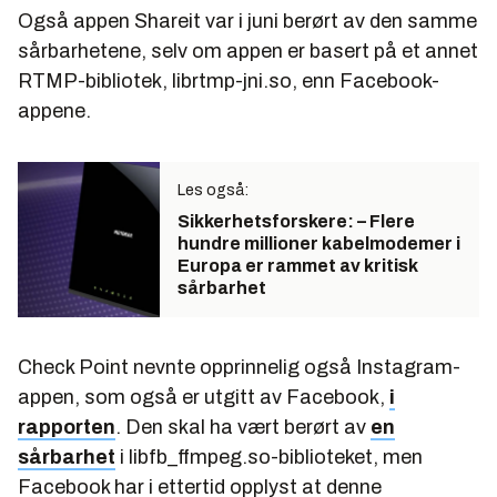
Også appen Shareit var i juni berørt av den samme
sårbarhetene, selv om appen er basert på et annet
RTMP-bibliotek,
librtmp-jni.so
, enn Facebook-
appene.
Les også:
Sikkerhetsforskere: – Flere
hundre millioner kabelmodemer i
Europa er rammet av kritisk
sårbarhet
Check Point nevnte opprinnelig også Instagram-
appen, som også er utgitt av Facebook,
i
rapporten
. Den skal ha vært berørt av
en
sårbarhet
i
libfb_ffmpeg.so
-biblioteket, men
Facebook har i ettertid opplyst at denne