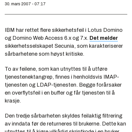
30. mars 2007 - 07:17
IBM har rettet flere sikkerhetsfeil i Lotus Domino
og Domino Web Access 6.x og 7.x.
Det melder
sikkerhetsselskapet Secunia, som karakteriserer
sårbarhetene som høyst kritiske.
To av feilene, som kan utnyttes til å utføre
tjenestenektangrep, finnes i henholdsvis IMAP-
tjenesten og LDAP-tjenesten. Begge forårsaker
en overflytsfeil i en buffer og får tjenesten til å
krasje.
Den tredje sårbarheten skyldes feilaktig filtrering
av inndata før de returneres til brukerne. Dette kan
utnyttes til å kjøre vilkårlig skriptkode i en bruker