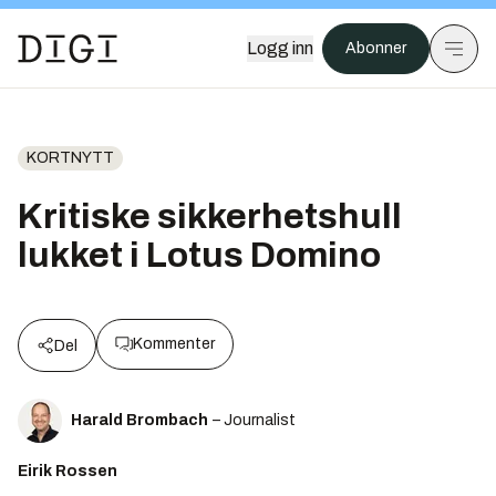
Logg inn
Abonner
KORTNYTT
Kritiske sikkerhetshull
lukket i Lotus Domino
Kommenter
Del
Harald Brombach
– Journalist
Eirik Rossen