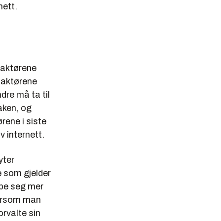
nett.
 aktørene
e aktørene
dre må ta til
aken, og
rene i siste
v internett.
yter
 som gjelder
øpe seg mer
 Dersom man
orvalte sin