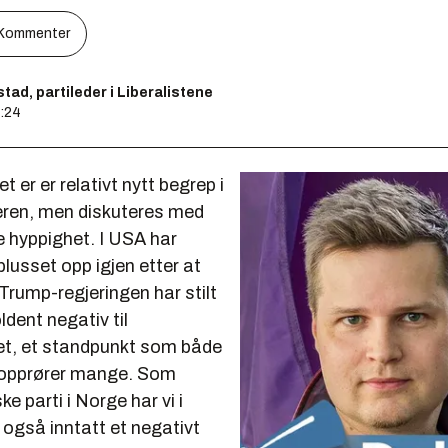
Kommenter
tad, partileder i Liberalistene
4:24
t er er relativt nytt begrep i
æren, men diskuteres med
e hyppighet. I USA har
lusset opp igjen etter at
Trump-regjeringen har stilt
dent negativ til
tet, et standpunkt som både
 opprører mange. Som
ke parti i Norge har vi i
 også inntatt et negativt