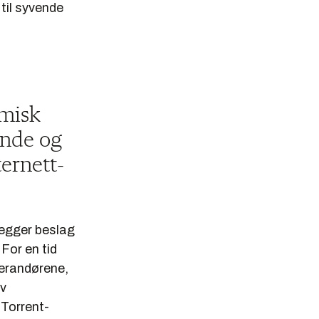
il syvende
omisk
ende og
ternett-
 legger beslag
For en tid
verandørene,
av
tTorrent-