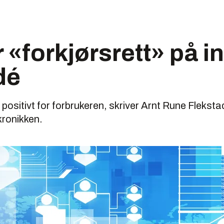
r «forkjørsrett» på i
dé
 positivt for forbrukeren, skriver Arnt Rune Flekstad
kronikken.