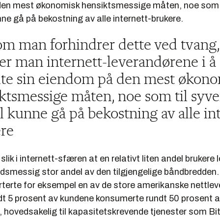
en mest økonomisk hensiktsmessige måten, noe som t
unne gå på bekostning av
alle
internett-brukere.
m man forhindrer dette ved tvang,
er man internett-leverandørene i å
lte sin eiendom på den mest økon
ktsmessige måten, noe som til syv
vil kunne gå på bekostning av alle in
re
slik i internett-sfæren at en relativt liten andel brukere
dsmessig stor andel av den tilgjengelige båndbredden. 
orterte for eksempel en av de store amerikanske nettle
dt 5 prosent av kundene konsumerte rundt 50 prosent 
 hovedsakelig til kapasitetskrevende tjenester som Bi