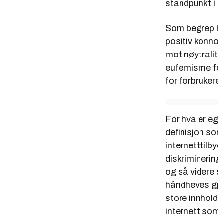
standpunkt i
Som begrep b
positiv konn
mot
nøytralit
eufemisme for
for forbruker
For hva er eg
definisjon so
internetttilb
diskriminerin
og så videre 
håndheves gje
store innhol
internett so