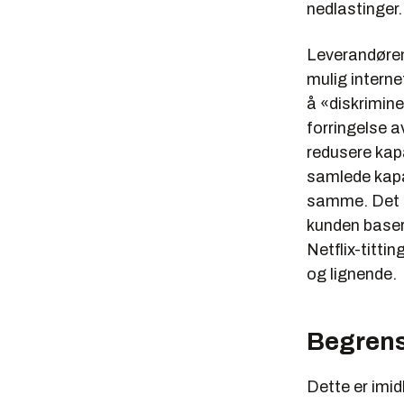
nedlastinger
Leverandørene
mulig interne
å «diskrimine
forringelse a
redusere kap
samlede kapa
samme. Det tr
kunden baser
Netflix-titti
og lignende.
Begrense
Dette er imid