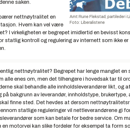
 denne saken.
ærer nettnøytralitet en
Arnt Rune Flekstad, partileder i L
Foto: Liberalistene
otasjon. Hvem kan vel være
et? I virkeligheten er begrepet imidlertid en bevisst kon
 statlig kontroll og regulering av internett som
ikke
er 
en.
entlig nettnøytralitet? Begrepet har lenge manglet en s
m alle enes om, men det tilhengere i hovedsak tar til ord
yderne skal behandle alle innholdsleverandører likt, og a
g på bakgrunn av leverandør, innholdstype, brukertype, 
skal finne sted. Det hevdes at dersom nettnøytralitetsr
nnom statlige reguleringer vil nettleverandørene gi ford
dsleverandører som kan betale for bedre service. Om m
m en motorvei kan slike fordeler for eksempel ta form 