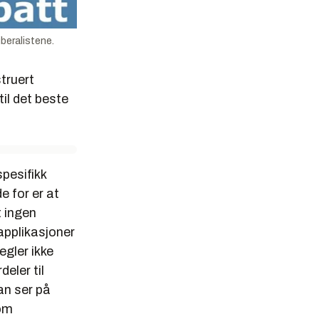
iberalistene.
struert
til det beste
pesifikk
e for er at
t ingen
applikasjoner
egler ikke
eler til
an ser på
som