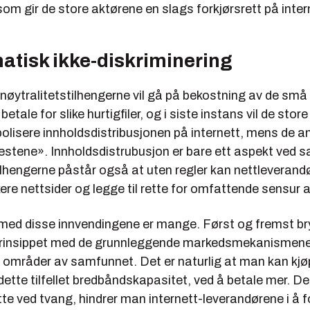
 som gir de store aktørene en slags forkjørsrett på inter
atisk ikke-diskriminering
nøytralitetstilhengerne vil gå på bekostning av de små
etale for slike hurtigfiler, og i siste instans vil de stor
lisere innholdsdistribusjonen på internett, mens de an
estene». Innholdsdistrubusjon er bare ett aspekt ved s
ilhengerne påstår også at uten regler kan nettleverandø
ere nettsider og legge til rette for omfattende sensur a
ed disse innvendingene er mange. Først og fremst br
prinsippet med de grunnleggende markedsmekanismene
re områder av samfunnet. Det er naturlig at man kan kj
 dette tilfellet bredbåndskapasitet, ved å betale mer.
tte ved tvang, hindrer man internett-leverandørene i å f