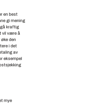
er en best
unne gi mening
ngå kraftig
 vil være å
r øke den
ere i det
etaling av
for eksempel
postsjekking
det mye