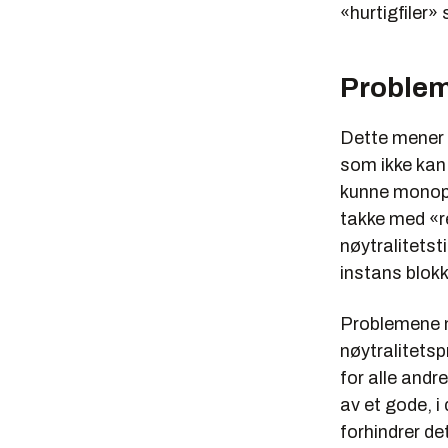
«hurtigfiler»
Problem
Dette mener 
som ikke kan b
kunne monopo
takke med «r
nøytralitetst
instans blokk
Problemene m
nøytralitets
for alle and
av et gode, i
forhindrer de