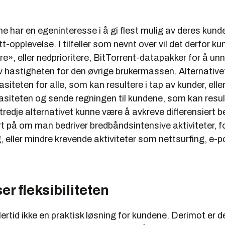
.
 har en egeninteresse i å gi flest mulig av deres kund
tt-opplevelse. I tilfeller som nevnt over vil det derfor k
re», eller nedprioritere, BitTorrent-datapakker for å un
v hastigheten for den øvrige brukermassen. Alternativet
asiteten for
alle
, som kan resultere i tap av kunder, elle
siteten og sende regningen til kundene, som kan result
edje alternativet kunne være å avkreve differensiert b
t på om man bedriver bredbåndsintensive aktiviteter, 
ng, eller mindre krevende aktiviteter som nettsurfing, e-
r fleksibiliteten
lertid ikke en praktisk løsning for kundene. Derimot er 