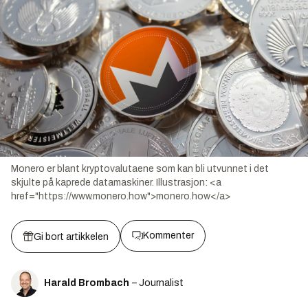
Monero er blant kryptovalutaene som kan bli utvunnet i det
skjulte på kaprede datamaskiner.
Illustrasjon:
<a
href="https://www.monero.how">monero.how</a>
Kommenter
Gi bort artikkelen
Harald Brombach
– Journalist