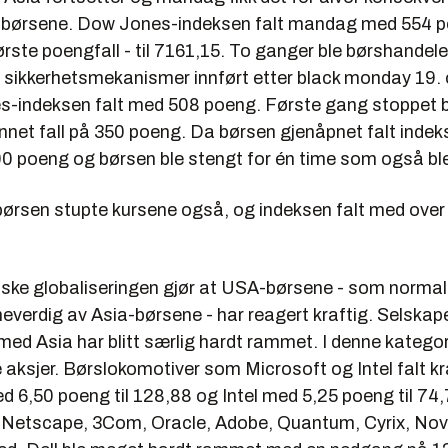
 børsene. Dow Jones-indeksen falt mandag med 554 
ørste poengfall - til 7161,15. To ganger ble børshandel
 sikkerhetsmekanismer innført etter black monday 19.
-indeksen falt med 508 poeng. Første gang stoppet 
unnet fall på 350 poeng. Da børsen gjenåpnet falt inde
00 poeng og børsen ble stengt for én time som også ble
rsen stupte kursene også, og indeksen falt med over 
ke globaliseringen gjør at USA-børsene - som normalt
neverdig av Asia-børsene - har reagert kraftig. Selska
ed Asia har blitt særlig hardt rammet. I denne kategori
 aksjer. Børslokomotiver som Microsoft og Intel falt kr
d 6,50 poeng til 128,88 og Intel med 5,25 poeng til 74
Netscape, 3Com, Oracle, Adobe, Quantum, Cyrix, Nove