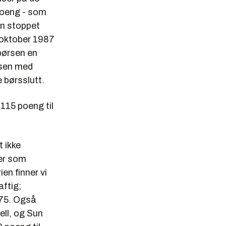
poeng - som
en stoppet
 oktober 1987
børsen en
ksen med
 børsslutt.
115 poeng til
 ikke
per som
en finner vi
aftig;
,75. Også
ll, og Sun