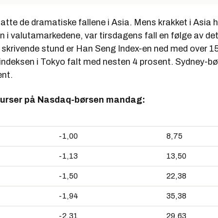
atte de dramatiske fallene i Asia. Mens krakket i Asia 
n i valutamarkedene, var tirsdagens fall en følge av det
 I skrivende stund er Han Seng Index-en ned med over 1
indeksen i Tokyo falt med nesten 4 prosent. Sydney-bø
nt.
tkurser på Nasdaq-børsen mandag:
-1,00
8,75
-1,13
13,50
-1,50
22,38
-1,94
35,38
-2,31
29,63