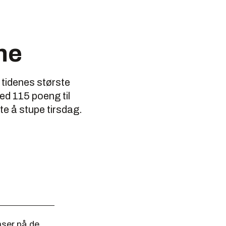
ne
 tidenes største
ed 115 poeng til
te å stupe tirsdag.
nser på de