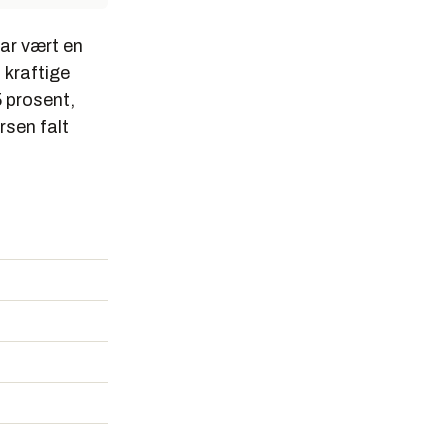
har vært en
 kraftige
5 prosent,
rsen falt