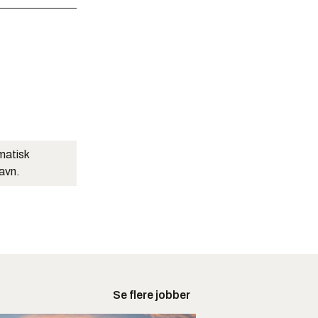
matisk
navn.
Se flere jobber