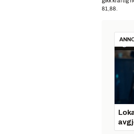
gikk kraftig
81,88.
ANN
Loka
avgj