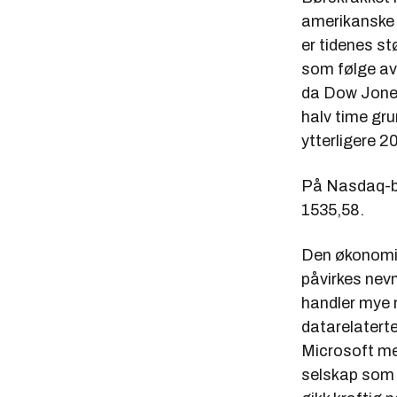
amerikanske
er tidenes st
som følge av
da Dow Jones
halv time gr
ytterligere 2
På Nasdaq-bø
1535,58.
Den økonomis
påvirkes nev
handler mye m
datarelaterte
Microsoft me
selskap som 