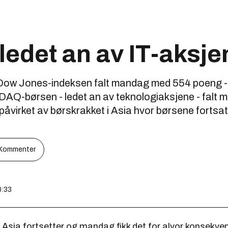
ledet an av IT-aksje
ll. Dow Jones-indeksen falt mandag med 554 poeng -
AQ-børsen - ledet an av teknologiaksjene - falt m
åvirket av børskrakket i Asia hvor børsene fortsat
Kommenter
0:33
 Asia fortsetter og mandag fikk det for alvor konsekve