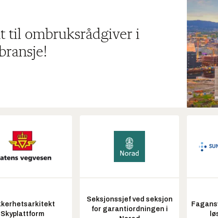
t til ombruksrådgiver i
bransje!
Seksjonssjef ved seksjon
kkerhetsarkitekt
Fagansv
for garantiordningen i
Skyplattform
lø