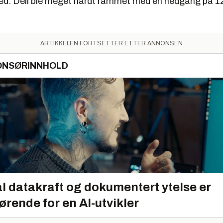
 ned. Dell ble meget hardt rammet med en nedgang på 12
ARTIKKELEN FORTSETTER ETTER ANNONSEN
ONSØRINNHOLD
l datakraft og dokumentert ytelse er
ørende for en AI-utvikler