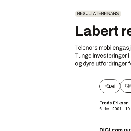
RESULTATERFINANS
Labert r
Telenors mobilengasj
Tunge investeringer i
og dyre utfordringer 
Del
Frode Eriksen
6. des. 2001 - 10
DiGi.com
rap