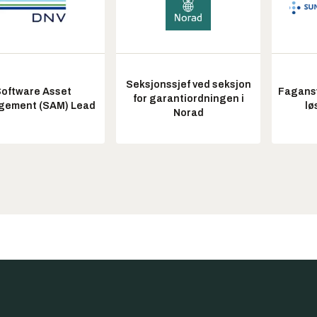
Seksjonssjef ved seksjon
oftware Asset
Fagansv
for garantiordningen i
ement (SAM) Lead
lø
Norad