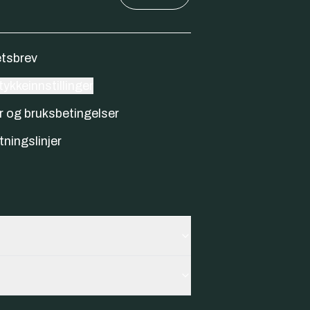
tsbrev
ykkeinnstillinger
r og bruksbetingelser
tningslinjer