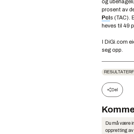
og ubehagelig
prosent av d
Pcl
s (TAC). 
heves til 49 
I DiGi.com ei
seg opp.
RESULTATERF
Del
Komme
Du må være in
oppretting av