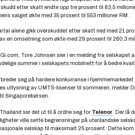
skudd etter skatt endte opp tre prosent til 83,5 million
mens salget økte med 35 prosent til 553 millioner RM.
rtal alene gikk overskuddet etter skatt ned med 21 pros
 av en omsetning som økte med 29 prosent til 280,3 mi
DiGi.com, Tore Johnsen sier i en melding fra selskapet a
ydelige summer i selskapets mobilnett for å bedre kval
rbreder seg på hardere konkurranse i hjemmemarkedet
s utlysning av UMTS-lisenser til sommeren, melder Di
til Singaporebørsen.
Thailand ser det ut til å ordne seg for
Telenor
. Der lå d
igheter ville sette begrensninger på utenlandske selsk
 nasjonale selskap til maksimalt 25 prosent. Dette kom