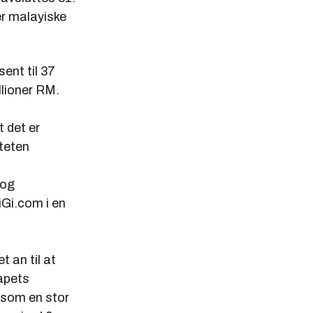
er malayiske
ent til 37
llioner RM.
t det er
iteten
 og
Gi.com i en
et an til at
apets
 som en stor