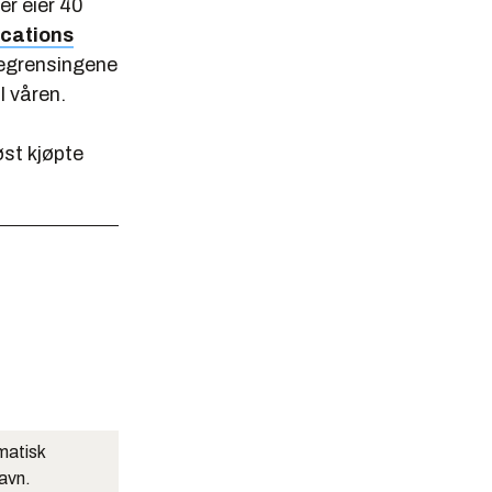
er eier 40
cations
rbegrensingene
l våren.
øst kjøpte
matisk
navn.