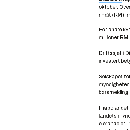
oktober. Over
ringit (RM), 
For andre kva
millioner RM
Driftssjef i 
investert bet
Selskapet fo
myndighetene
børsmelding 
I nabolandet 
landets mynd
eierandeler i