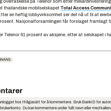
 overraskelse på Telenor som etter milliardinvestering
et thailandske mobilselskapet
Total Access Communi
Etter en heftig lobbyvirksomhet ser det nå ut til at eie
prosent. Nasjonalforsamlingen får forslaget framlagt ti
er Telenor 61 prosent av aksjene, etter at selskapet i h
INANS
ntarer
nlogget hos Ifrågasätt for å kommentere. Bruk BankID for auto
 brukerkonto. Du kan kommentere under fullt navn eller med kalle