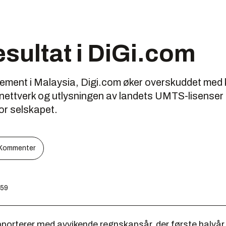
esultat i DiGi.com
ement i Malaysia, Digi.com øker overskuddet med 
 nettverk og utlysningen av landets UMTS-lisenser 
for selskapet.
Kommenter
:59
porterer med avvikende regnskapsår, der første halvår 