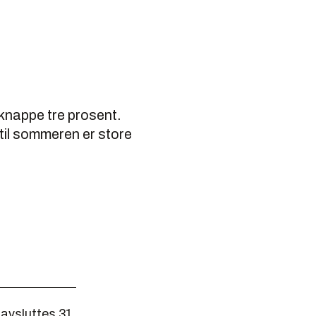
knappe tre prosent.
til sommeren er store
avsluttes 31.