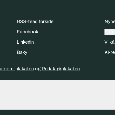
RSS-feed forside
Nyhe
Facebook
Samt
Linkedin
Vilkå
Bsky
KI-re
varsom-plakaten
og
Redaktørplakaten