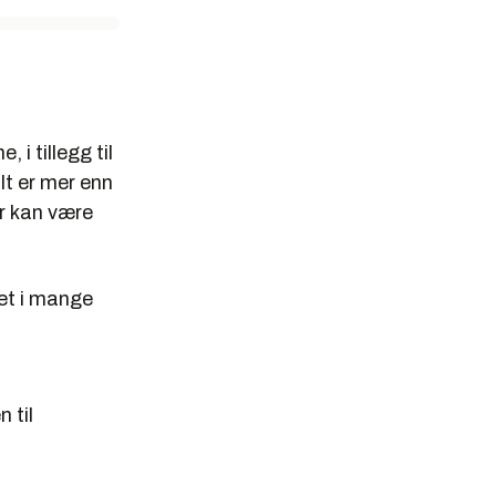
 i tillegg til
lt er mer enn
r kan være
det i mange
 til