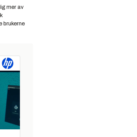
dig mer av
k
re brukerne