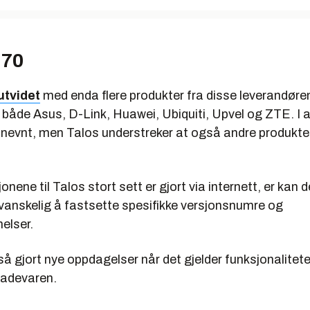
 70
utvidet
med enda flere produkter fra disse leverandørene,
 både Asus, D-Link, Huawei, Ubiquiti, Upvel og ZTE. I a
 nevnt, men Talos understreker at også andre produkte
nene til Talos stort sett er gjort via internett, er kan 
e vanskelig å fastsette spesifikke versjonsnumre og
elser.
å gjort nye oppdagelser når det gjelder funksjonaliteten
kadevaren.