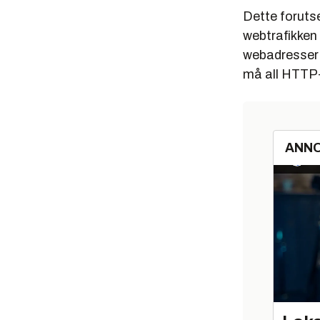
Dette forutse
webtrafikken 
webadresser m
må all HTTP-
ANN