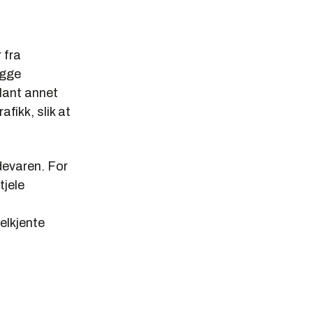
 fra
egge
lant annet
afikk, slik at
devaren. For
tjele
elkjente