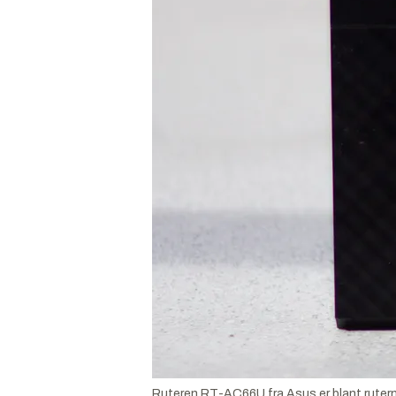
Ruteren RT-AC66U fra Asus er blant ruter