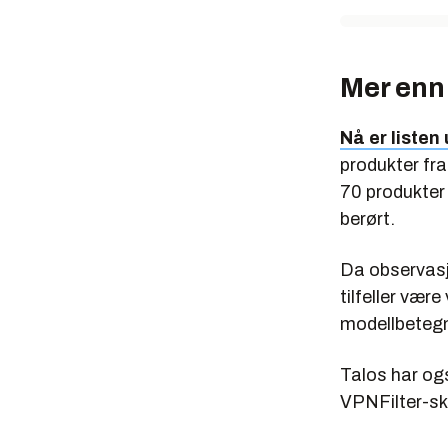
Mer enn
Nå er listen 
produkter fra
70 produkter
berørt.
Da observasjo
tilfeller vær
modellbetegn
Talos har ogs
VPNFilter-s