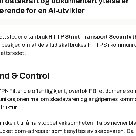
l datakraft og dokumentert ytelse er
ørende for en AI-utvikler
nettstedene ta i bruk
HTTP Strict Transport Security
(
re beskjed om at de alltid skal brukes HTTPS i kommun
nettstedet.
d & Control
NFilter ble offentlig kjent, overtok FBI et domene som
munikasjonen mellom skadevaren og angripernes komm
struktur.
 ikke ut til å ha stoppet virksomheten. Talos nevner bl
ucket.com-adresser som benyttes av skadevaren. Da