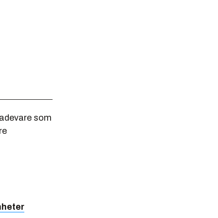
skadevare som
re
.
nheter