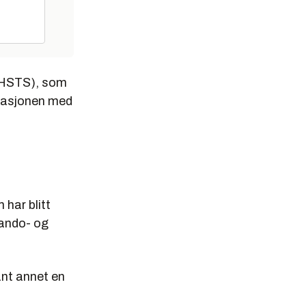
HSTS), som
ikasjonen med
 har blitt
ando- og
ant annet en