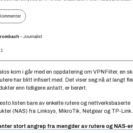
Kommenter
Brombach
– Journalist
11
alos kom i går med en oppdatering om VPNFilter, en 
tere har blitt infisert med. Det viser seg nå at langt fle
ukter enn tidligere antatt, er berørt.
esto listen bare av enkelte rutere og nettverksbaserte
ukter (NAS) fra Linksys, MikroTik, Netgear og TP-Link
enter stort angrep fra mengder av rutere og NAS-e