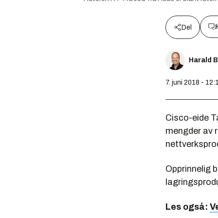
Del
Harald 
7. juni 2018 - 12:
Cisco-eide T
mengder av ru
nettverksprod
Opprinnelig b
lagringsprod
Les også:
V