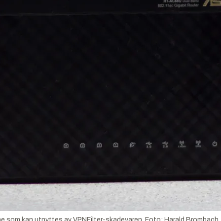
ne som kan utnyttes av VPNFilter-skadevaren.
Foto:
Harald Brombach