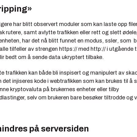
ripping»
igere har blitt observert moduler som kan laste opp filer
ak rutere, samt avlytte trafikken eller rett og slett ødel
 enheten, har det nå blitt funnet en modus,
ssler
, som b
lle tilfeller av strengen https:// med http:// i utgående tr
ir bedt om å sende data ukryptert tilbake.
e trafikken kan både bli inspisert og manipulert av ska
det injiseres kode i webtrafikken som kan brukes til å s
nne kryptovaluta på brukernes enheter eller tilby
astinger, selv om brukeren bare besøker tiltrodde og v
hindres på serversiden