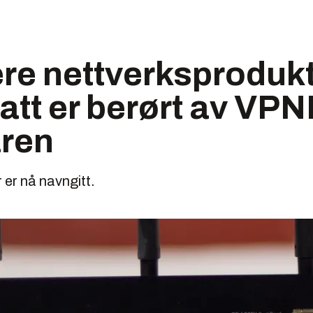
ere nettverksproduk
att er berørt av VPNF
ren
 er nå navngitt.