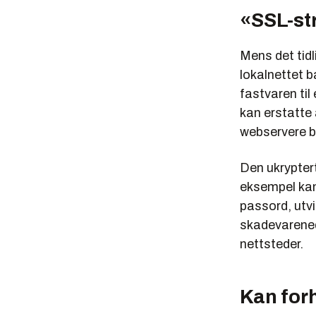
«SSL-st
Mens det tidl
lokalnettet b
fastvaren til
kan erstatte a
webservere bl
Den ukryptert
eksempel kan 
passord, utvi
skadevarenedl
nettsteder.
Kan for