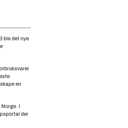
 ble det nye
er
forbruksvarer
leste
å skape en
 Norge. I
psportal der