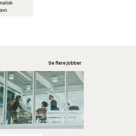
matisk
navn.
Se flere jobber