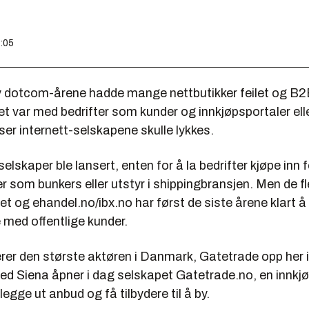
0:05
v dotcom-årene hadde mange nettbutikker feilet og B2B
et var med bedrifter som kunder og innkjøpsportaler ell
er internett-selskapene skulle lykkes.
elskaper ble lansert, enten for å la bedrifter kjøpe inn 
rer som bunkers eller utstyr i shippingbransjen. Men de f
let og ehandel.no/ibx.no har først de siste årene klart 
 med offentlige kunder.
rer den største aktøren i Danmark, Gatetrade opp her i
d Siena åpner i dag selskapet Gatetrade.no, en innkjø
legge ut anbud og få tilbydere til å by.