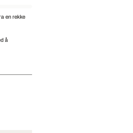
ra en rekke
ed å