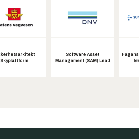
kkerhetsarkitekt
Software Asset
Fagansv
Skyplattform
Management (SAM) Lead
lø