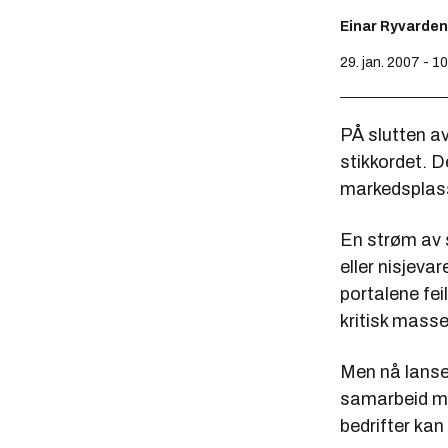
Einar Ryvarden
29. jan. 2007 - 1
PÅ slutten a
stikkordet. D
markedsplass
En strøm av s
eller nisjeva
portalene fei
kritisk masse
Men nå lanse
samarbeid me
bedrifter kan 