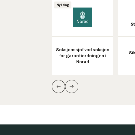
Ny i dag
Seksjonssjef ved seksjon
Si
for garantiordningen i
Norad