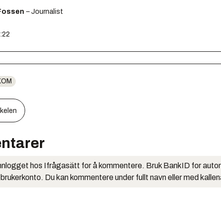
Fossen
– Journalist
7:22
KOM
kkelen
ntarer
nlogget hos Ifrågasätt for å kommentere. Bruk BankID for auto
 brukerkonto. Du kan kommentere under fullt navn eller med kalle