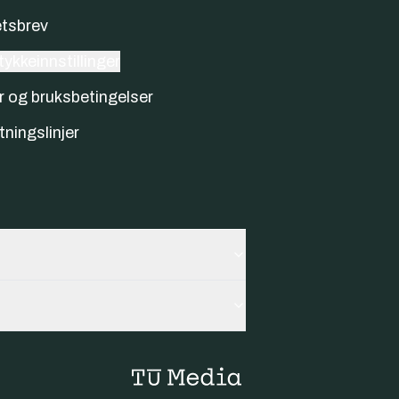
tsbrev
ykkeinnstillinger
r og bruksbetingelser
tningslinjer