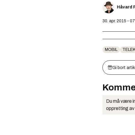
Håvard 
30. apr. 2015 - 0
MOBIL
TELE
Gi bort arti
Komme
Du må være in
oppretting av