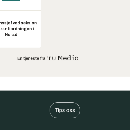
nssjef ved seksjon
arantiordningen i
Norad
En tjeneste fra
Tips oss