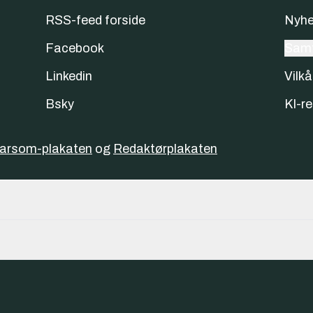
RSS-feed forside
Nyhe
Facebook
Samt
Linkedin
Vilkå
Bsky
KI-re
varsom-plakaten
og
Redaktørplakaten