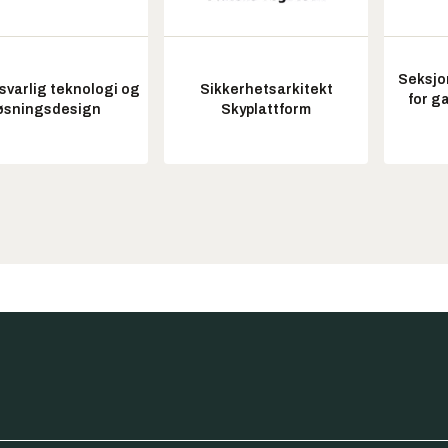
Seksjo
varlig teknologi og
Sikkerhetsarkitekt
for g
øsningsdesign
Skyplattform