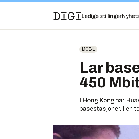
Ledige stillinger
Nyhet
MOBIL
Lar bas
450 Mbit
I Hong Kong har Huawe
basestasjoner. I en t