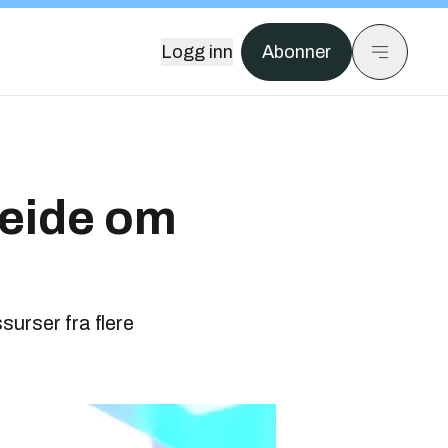
Logg inn
Abonner
eide om
urser fra flere