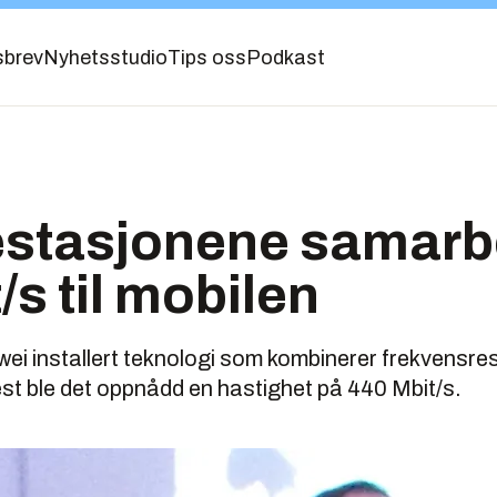
sbrev
Nyhetsstudio
Tips oss
Podkast
estasjonene samarb
/s til mobilen
i installert teknologi som kombinerer frekvensress
est ble det oppnådd en hastighet på 440 Mbit/s.