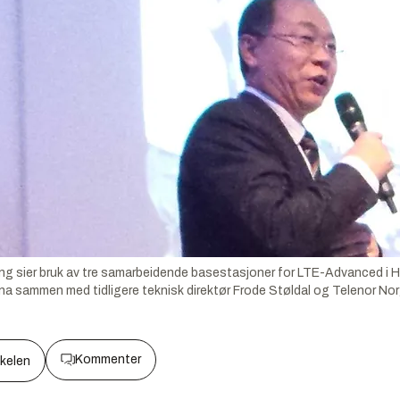
ng sier bruk av tre samarbeidende basestasjoner for LTE-Advanced i Ho
a sammen med tidligere teknisk direktør Frode Støldal og Telenor Norg
Kommenter
kkelen