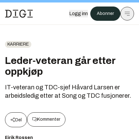
Logg inn
Abonner
KARRIERE
Leder-veteran går etter
oppkjøp
IT-veteran og TDC-sjef Håvard Larsen er
arbeidsledig etter at Song og TDC fusjonerer.
Kommenter
Del
Eirik Rossen