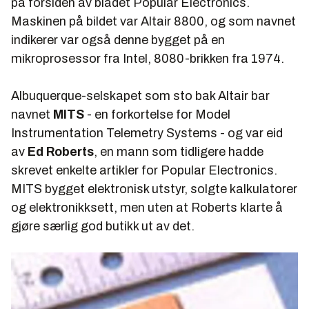
på forsiden av bladet
Popular Electronics
.
Maskinen på bildet var Altair 8800, og som navnet
indikerer var også denne bygget på en
mikroprosessor fra Intel, 8080-brikken fra 1974.
Albuquerque-selskapet som sto bak Altair bar
navnet
MITS
- en forkortelse for Model
Instrumentation Telemetry Systems - og var eid
av
Ed Roberts
, en mann som tidligere hadde
skrevet enkelte artikler for Popular Electronics.
MITS bygget elektronisk utstyr, solgte kalkulatorer
og elektronikksett, men uten at Roberts klarte å
gjøre særlig god butikk ut av det.