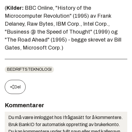
(
Kilder:
BBC Online, "
History of the
Microcomputer Revolution
" (1995) av Frank
Delaney, Raw Bytes, IBM Corp., Intel Corp.,
"
Business @ the Speed of Thought
" (1999) og
"
The Road Ahead
" (1995) - begge skrevet av Bill
Gates, Microsoft Corp.)
BEDRIFTSTEKNOLOGI
Del
Kommentarer
Du må være innlogget hos Ifrågasätt for å kommentere.
Bruk BankID for automatisk oppretting av brukerkonto.
Du kan kommentere under fullt navn eller med kallenavn.