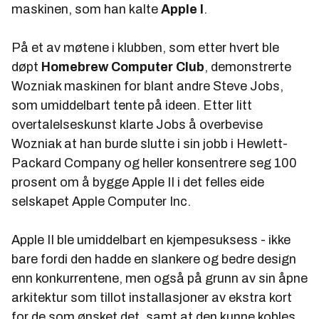
maskinen, som han kalte
Apple I
.
På et av møtene i klubben, som etter hvert ble
døpt
Homebrew Computer Club
, demonstrerte
Wozniak maskinen for blant andre Steve Jobs,
som umiddelbart tente på ideen. Etter litt
overtalelseskunst klarte Jobs å overbevise
Wozniak at han burde slutte i sin jobb i Hewlett-
Packard Company og heller konsentrere seg 100
prosent om å bygge Apple II i det felles eide
selskapet Apple Computer Inc.
Apple II ble umiddelbart en kjempesuksess - ikke
bare fordi den hadde en slankere og bedre design
enn konkurrentene, men også på grunn av sin åpne
arkitektur som tillot installasjoner av ekstra kort
for de som ønsket det, samt at den kunne kobles