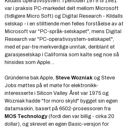
Kildalls operativsystem. I perioden 1975 til 1981
var i praksis PC-markedet delt mellom Microsoft
(tidligere Micro Soft) og Digital Research - Kildalls
selskap - i en stilltiende men felles forståelse av at
Microsoft var "PC-språk-selskapet", mens Digital
Research var "PC-operativsystem-selskapet",
med et par-tre merkverdige unntak, deriblant et
garasjeselskap i California som kalte seg noe så
hinsides som Apple...
Gründerne bak Apple,
Steve Wozniak
og Steve
Jobs møttes på et møte for elektronikk-
interesserte i Silicon Valley. Året var 1975 og
Wozniak hadde "for moro skyld" bygget sin egen
datamaskin, basert på 6502-prosessoren fra
MOS Technology
(fordi den var billig - cirka 20
dollar), og skrevet en egen Basic-versjon for