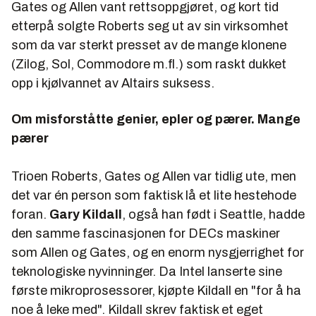
Gates og Allen vant rettsoppgjøret, og kort tid
etterpå solgte Roberts seg ut av sin virksomhet
som da var sterkt presset av de mange klonene
(Zilog, Sol, Commodore m.fl.) som raskt dukket
opp i kjølvannet av Altairs suksess.
Om misforståtte genier, epler og pærer. Mange
pærer
Trioen Roberts, Gates og Allen var tidlig ute, men
det var én person som faktisk lå et lite hestehode
foran.
Gary Kildall
, også han født i Seattle, hadde
den samme fascinasjonen for DECs maskiner
som Allen og Gates, og en enorm nysgjerrighet for
teknologiske nyvinninger. Da Intel lanserte sine
første mikroprosessorer, kjøpte Kildall en "for å ha
noe å leke med". Kildall skrev faktisk et eget