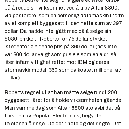
Roberts bestemte seg for å gjøre et siste forsøk
på å redde sin virksomhet ved å tilby Altair 8800,
via postordre, som en personlig datamaskin i form
av et komplett byggesett til den nette sum av 397
dollar. Da hadde Intel gått med på å selge sin
8080-brikke til Roberts for 75 dollar stykket
istedenfor gjeldende pris på 360 dollar (hos Intel
var 360 dollar valgt som prisleie som en aldri så
liten infam vittighet rettet mot IBM og deres
stormaskinmodell 360 som da kostet millioner av
dollar).
Roberts regnet ut at han måtte selge rundt 200
byggesett i året for å holde virksomheten gående.
Men samme dag som Altair 8800 sto avbildet på
forsiden av Popular Electronics, begynte
telefonen å ringe. Og det ringte og det ringte. Det