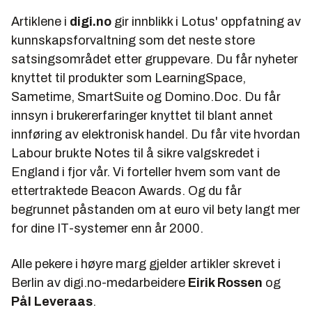
Artiklene i
digi.no
gir innblikk i Lotus' oppfatning av
kunnskapsforvaltning
som det neste store
satsingsområdet etter gruppevare. Du får nyheter
knyttet til produkter som LearningSpace,
Sametime, SmartSuite og Domino.Doc. Du får
innsyn i brukererfaringer knyttet til blant annet
innføring av elektronisk handel. Du får vite hvordan
Labour brukte Notes til å sikre valgskredet i
England i fjor vår. Vi forteller hvem som vant de
ettertraktede
Beacon Awards.
Og du får
begrunnet påstanden om at euro vil bety langt mer
for dine IT-systemer enn år 2000.
Alle pekere i høyre marg gjelder artikler skrevet i
Berlin av digi.no-medarbeidere
Eirik Rossen
og
Pål Leveraas
.