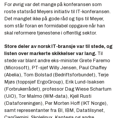
For øvrig var det mange på konferansen som
roste statsråd Meyers initiativ til IT-konferansen.
Det manglet ikke på gode råd og tips til Meyer,
som står foran en formidabel oppgave når han
skal reformere tjenestene i offentlig sektor.
Store deler av norsk IT-bransje var til stede, og
listen over markerte skikkelser var lang.
Til
stede var blant andre eks-minister Grete Faremo
(Microsoft), PT-sjef Willy Jensen, Paul Chaffey
(Abelia), Tom Bolstad (Bedriftsforbundet), Terje
Mjøs (toppsjef ErgoGroup), Erik Lund-Isaksen
(Forbrukerrådet), professor Dag Wiese Schartum
(UiO), Tor Malmo (WM-data), Kjell Rusti
(Dataforeningen), Per Morten Hoff (IKT Norge),
samt representanter fra BI, IBM, Datatilsynet,
CapGemini, Skolelinux, Kantega og andre.