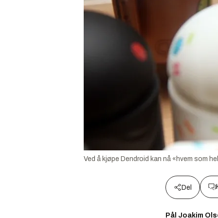
Ved å kjøpe Dendroid kan nå «hvem som hels
Del
Pål Joakim Ol