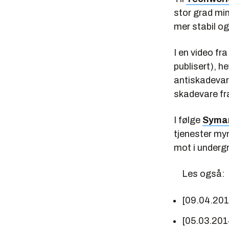
stor grad min
mer stabil og
I en video fr
publisert), h
antiskadevar
skadevare fr
I følge
Syman
tjenester myn
mot i undergr
Les også:
[09.04.20
[05.03.201