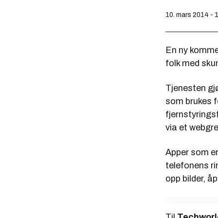
10. mars 2014 - 
En ny kommers
folk med skum
Tjenesten gjø
som brukes fo
fjernstyrings
via et webgre
Apper som er
telefonens ri
opp bilder, å
Til
Techworl