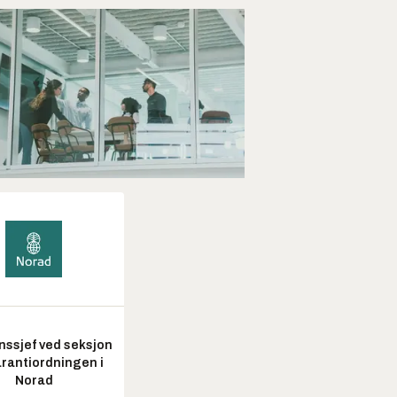
nssjef ved seksjon
arantiordningen i
Norad