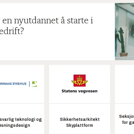
 en nyutdannet å starte i
edrift?
Seksjo
varlig teknologi og
Sikkerhetsarkitekt
for g
øsningsdesign
Skyplattform