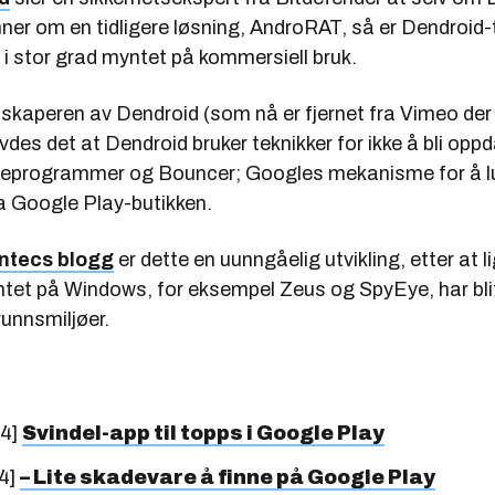
ner om en tidligere løsning, AndroRAT, så er Dendroid
 i stor grad myntet på kommersiell bruk.
a skaperen av Dendroid (som nå er fjernet fra Vimeo der
evdes det at Dendroid bruker teknikker for ikke å bli opp
eprogrammer og Bouncer; Googles mekanisme for å l
a Google Play-butikken.
tecs blogg
er dette en uunngåelig utvikling, etter at 
tet på Windows, for eksempel Zeus og SpyEye, har blitt
unnsmiljøer.
14]
Svindel-app til topps i Google Play
4]
– Lite skadevare å finne på Google Play