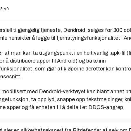
13:40
iell tilgjengelig tjeneste, Dendroid, selges for 300 doll
le hensikter å legge til fjernstyringsfunksjonalitet i An
r at man kan ta utgangspunkt i en helt vanlig .apk-fil (
r å distribuere apper til Android) og bake inn
funksjonalitet, som gjør at kjøperne deretter kan kontr
nsesnitt.
 modifisert med Dendroid-verktøyet kan blant annet br
ngefunksjon, ta opp lyd, snappe opp tekstmeldinger, kn
pne apper og få enheten til å delta i et DDOS-angrep.
d
sier en sikkerhetsekspert fra Bitdefender at selv om 