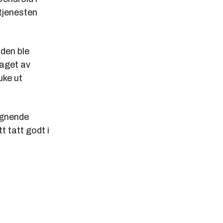
-tjenesten
 den ble
daget av
uke ut
lignende
 tatt godt i