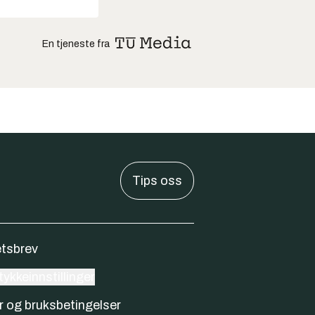
En tjeneste fra
Tips oss
tsbrev
ykkeinnstillinger
r og bruksbetingelser