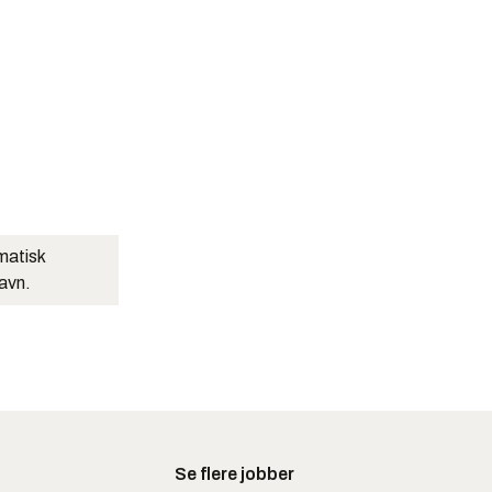
matisk
navn.
Se flere jobber