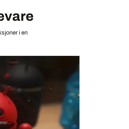
evare
sjoner i en