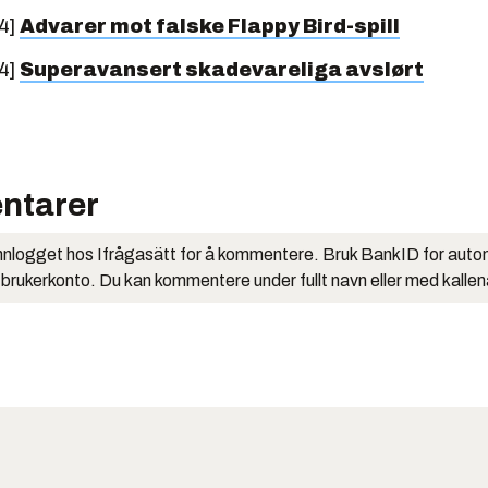
4]
Advarer mot falske Flappy Bird-spill
4]
Superavansert skadevareliga avslørt
ntarer
nlogget hos Ifrågasätt for å kommentere. Bruk BankID for auto
 brukerkonto. Du kan kommentere under fullt navn eller med kalle