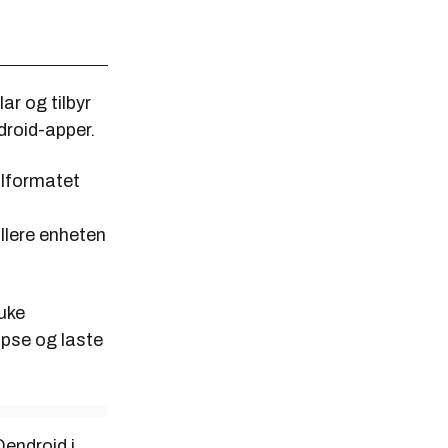
ar og tilbyr
droid-apper.
filformatet
ollere enheten
uke
ipse og laste
Dendroid i