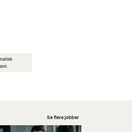
matisk
navn.
Se flere jobber