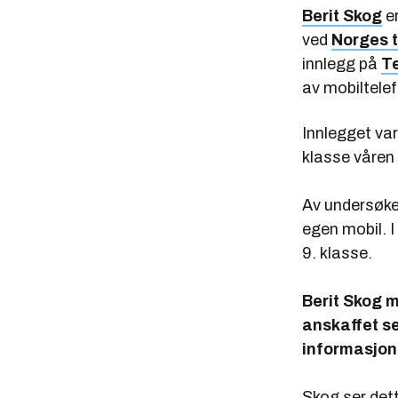
Berit Skog
er
ved
Norges t
innlegg på
Te
av mobiltelef
Innlegget var
klasse våren
Av undersøke
egen mobil. I
9. klasse.
Berit Skog m
anskaffet se
informasjon
Skog ser de