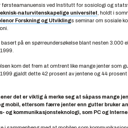
 førsteamanuensis ved Institutt for sosiologi og stat
eknisk-naturvitenskapelige universitet
, holdt i som
lenor Forskning og Utvikling
s seminar om sosiale k
oni.
 basert på en spørreundersøkelse blant nesten 3.000 ele
 1999.
lsen kom det frem at omtrent like mange jenter som gu
 1999 gjaldt dette 42 prosent av jentene og 44 prosent 
ener det er viktig å merke seg at såpass mange jen
g mobil, ettersom færre jenter enn gutter bruker a
s- og kommunikasjonsteknologi, som PC og Internet
tte i sammenheng med at mobilen som kommunikasjon