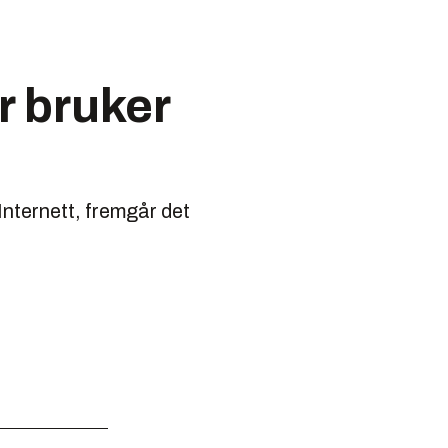
r bruker
Internett, fremgår det