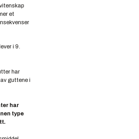
svitenskap
mer et
onsekvenser
ver i 9.
tter har
av guttene i
ter har
nnen type
t.
smiddel