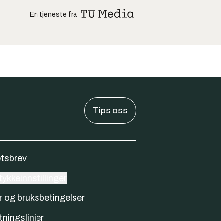
En tjeneste fra
Tips oss
tsbrev
ykkeinnstillinger
r og bruksbetingelser
tningslinjer