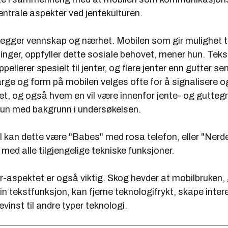
ntrale aspekter ved jentekulturen.
tlegger vennskap og nærhet. Mobilen som gir mulighet t
inger, oppfyller dette sosiale behovet, mener hun. Tek
ellerer spesielt til jenter, og flere jenter enn gutter sen
rge og form på mobilen velges ofte for å signalisere 
et, og også hvem en vil være innenfor jente- og gutteg
hun med bakgrunn i undersøkelsen.
 kan dette være "Babes" med rosa telefon, eller "Nerd
ed alle tilgjengelige tekniske funksjoner.
-aspektet er også viktig. Skog hevder at mobilbruken
in tekstfunksjon, kan fjerne teknologifrykt, skape inter
vinst til andre typer teknologi.