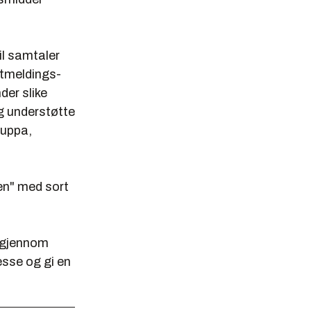
il samtaler
stmeldings-
der slike
og understøtte
ruppa,
en" med sort
, gjennom
esse og gi en