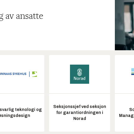
g av ansatte
Seksjonssjef ved seksjon
varlig teknologi og
So
for garantiordningen i
øsningsdesign
Manag
Norad