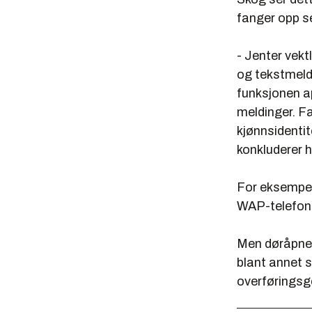
fanger opp se
- Jenter vek
og tekstmeld
funksjonen app
meldinger. Fa
kjønnsidentit
konkluderer 
For eksempel
WAP-telefon m
Men døråpner
blant annet s
overføringsge