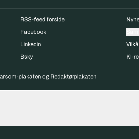
RSS-feed forside
Nyhe
Facebook
Samt
Linkedin
Vilkå
Bsky
KI-re
varsom-plakaten
og
Redaktørplakaten