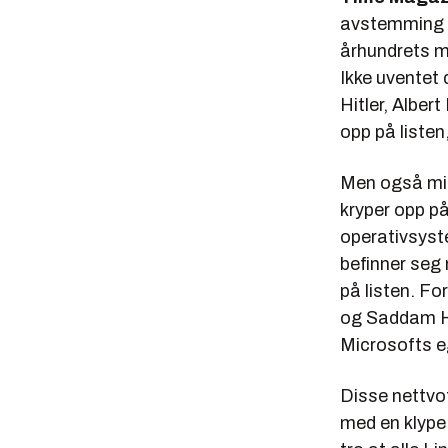
avstemming p
århundrets me
Ikke uventet 
Hitler, Alber
opp på listen
Men også min
kryper opp p
operativsyst
befinner seg
på listen. F
og Saddam Hu
Microsofts e
Disse nettvo
med en klype 