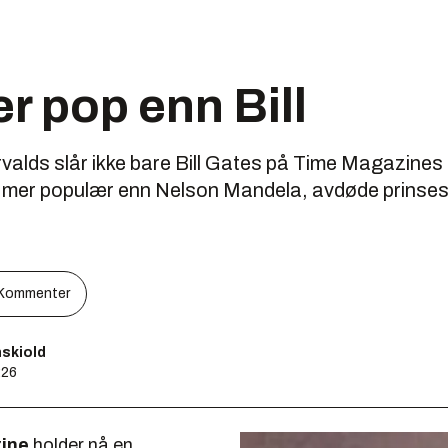
r pop enn Bill
valds slår ikke bare Bill Gates på Time Magazines 
 mer populær enn Nelson Mandela, avdøde prinse
Kommenter
skiold
:26
ine
holder nå en