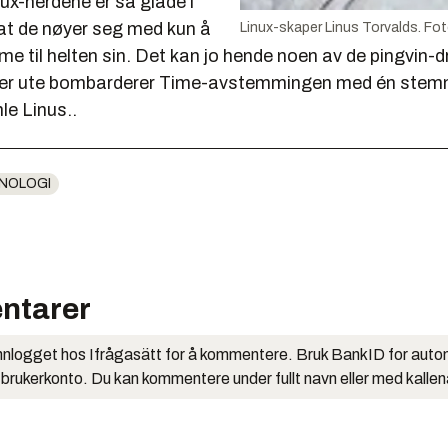
inux-nerdene er så glade i
at de nøyer seg med kun å
Linux-skaper Linus Torvalds. Fot
e til helten sin. Det kan jo hende noen av de pingvin-
er ute bombarderer Time-avstemmingen med én stemm
le Linus..
NOLOGI
ntarer
nlogget hos Ifrågasätt for å kommentere. Bruk BankID for auto
 brukerkonto. Du kan kommentere under fullt navn eller med kalle