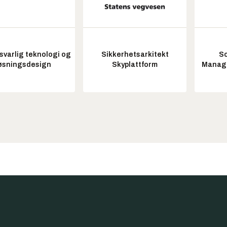
varlig teknologi og
Sikkerhetsarkitekt
So
øsningsdesign
Skyplattform
Manag