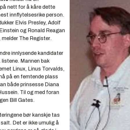
å nett for å kåre dette
st innflytelsesrike person.
dukker Elvis Presley, Adolf
t Einstein og Ronald Reagan
, melder
The Register
.
dre innlysende kandidater
å listene. Mannen bak
emet Linux, Linus Torvalds,
 nå på en femtende plass
oran både prinsesse Diana
ssein. Til og med foran
gen Bill Gates.
teringene bør kanskje tas
salt. Det er ikke umulig å