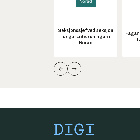
Seksjonssjef ved seksjon
Fagans
for garantiordningen i
l
Norad