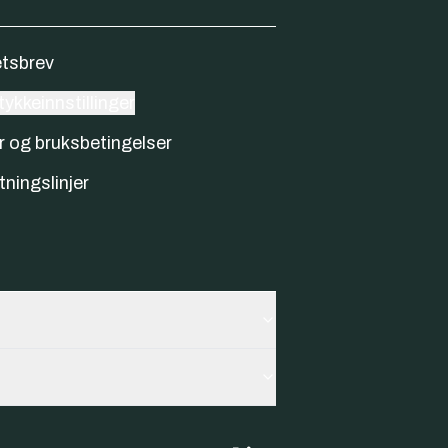
tsbrev
ykkeinnstillinger
r og bruksbetingelser
tningslinjer