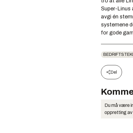
tro at alle L
Super-Linus 
avgi én stemm
systemene d
for gode gam
BEDRIFTSTEK
Del
Komme
Du må være in
oppretting av