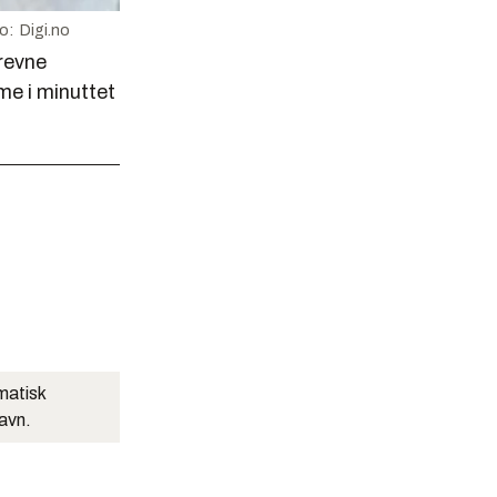
o: Digi.no
drevne
e i minuttet
matisk
navn.